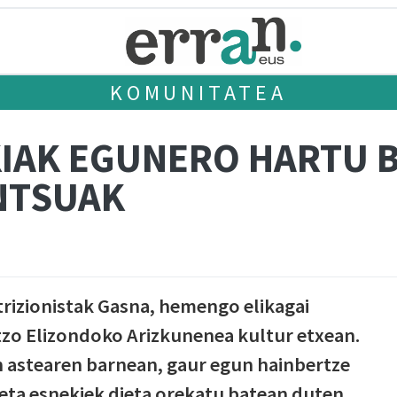
KOMUNITATEA
KIAK EGUNERO HARTU
NTSUAK
utrizionistak Gasna, hemengo elikagai
zo Elizondoko Arizkunenea kultur etxean.
en astearen barnean, gaur egun hainbertze
eta esnekiek dieta orekatu batean duten