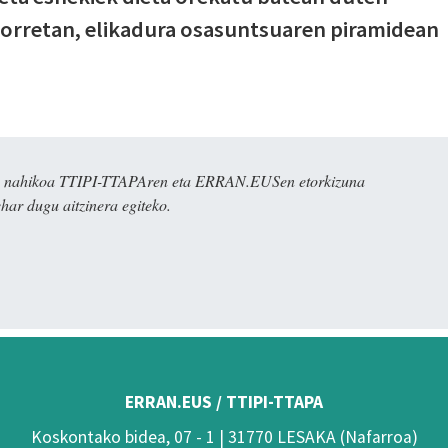
horretan, elikadura osasuntsuaren piramidean
dira nahikoa TTIPI-TTAPAren eta ERRAN.EUSen etorkizuna
har dugu aitzinera egiteko.
ERRAN.EUS / TTIPI-TTAPA
Koskontako bidea, 07 - 1 | 31770 LESAKA (Nafarroa)