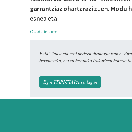
garrantziaz ohartarazi zuen. Modu 
esnea eta
Osorik irakurri
Publizitatea eta erakundeen dirulaguntzak ez 
bermatzeko, eta zu bezalako irakurleen babesa be
Egin TTIPI-TTAPAren lagun