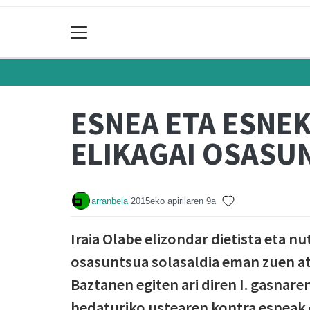
ESNEA ETA ESNE
ELIKAGAI OSASU
arranbela
2015eko apirilaren 9a
Iraia Olabe elizondar dietista eta n
osasuntsua solasaldia eman zuen at
Baztanen egiten ari diren I. gasnar
hedaturiko ustearen kontra esneak 