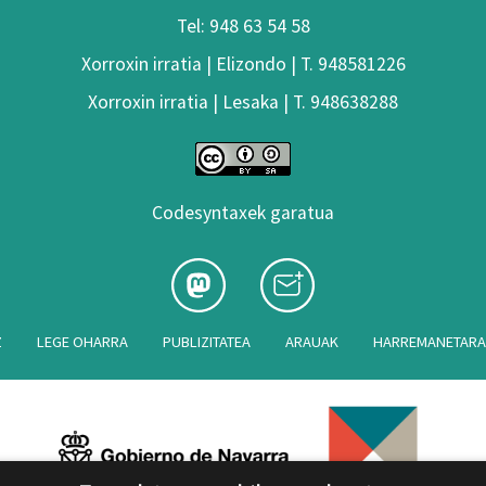
Tel: 948 63 54 58
Xorroxin irratia | Elizondo | T. 948581226
Xorroxin irratia | Lesaka | T. 948638288
Codesyntaxek garatua
Z
LEGE OHARRA
PUBLIZITATEA
ARAUAK
HARREMANETAR