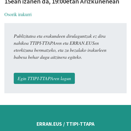
15ean izanen da, 19:00etan Arizkunenean
Osorik irakurri
Publizitatea eta erakundeen dirulaguntzak ez dira
nahikoa TTIPI-TTAPAren eta ERRAN.EUSen
etorkizuna bermatzeko, eta zu bezalako irakurleen
babesa behar dugu aitzinera egiteko.
Egin TTIPI-TTAPAren lagun
ERRAN.EUS / TTIPI-TTAPA