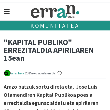
KOMUNITATEA
"KAPITAL PUBLIKO"
ERREZITALDIA APIRILAREN
15ean
arranbela
2015eko apirilaren 8a
Arazo batzuk sortu direla eta, Jose Luis
Otamendiren Kapital Publikoa poesia
errezitaldia egunaz aldatu eta apirilaren