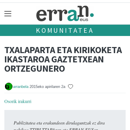
KOMUNITATEA
TXALAPARTA ETA KIRIKOKETA
IKASTAROA GAZTETXEAN
ORTZEGUNERO
arranbela
2015eko apirilaren 2a
Osorik irakurri
Publizitatea eta erakundeen dirulaguntzak ez dira
nahikoa TTIPI-TTAPAren eta ERRAN.EUSen