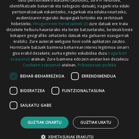
Xorroxin irratia | Lesaka | T. 948638288
datu pertsonalak tratatzeko (adibidez, zure IP helbidea,
identifikatzaile bakarrak eta nabigazio-datuak), iragarki eta eduki
pertsonalizatuak eskaintzeko, iragarkiak eta edukia neurtzeko,
audientziaren inguruko ikuspegiak lortzeko eta zerbitzuak
hobetzeko.
Hirugarrenen hornitzaileek (3)
zure datuak ere trata
ditzakete helburu hauetarako eta beste batzuetarako, besteak beste
Codesyntaxek garatua
kokapen geografiko zehatzeko datuak eta gailuaren ezaugarriak
erabiliz. Zure aukerak webgune honi soilik aplikatzen zaizkio.
Hornitzaile batzuek baimena beharrean interes legitimoa oinarri
gisa erabil dezakete; aurka egiteko eskubidea duzu
Iragarkien
ezarpenak
atalean. Zure baimena edozein unetan ken dezakezu
Cookieen ezarpenak
atalean.
Pribatutasun-politika
HONI BURUZ
LEGE OHARRA
PUBLIZITATEA
BEHAR-BEHARREZKOA
ERRENDIMENDUA
ARAUAK
HARREMANETARAKO
RSS
BIDERATZEA
FUNTZIONALTASUNA
SAILKATU GABE
GUZTIAK ONARTU
GUZTIAK UKATU
XEHETASUNAK ERAKUTSI