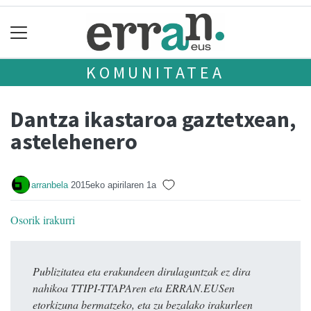
KOMUNITATEA
Dantza ikastaroa gaztetxean,
astelehenero
arranbela
2015eko apirilaren 1a
Osorik irakurri
Publizitatea eta erakundeen dirulaguntzak ez dira
nahikoa TTIPI-TTAPAren eta ERRAN.EUSen
etorkizuna bermatzeko, eta zu bezalako irakurleen