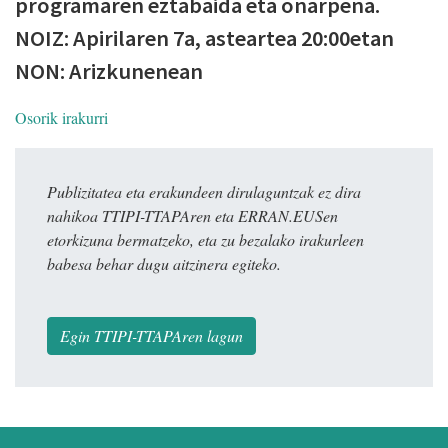
programaren eztabaida eta onarpena.
NOIZ: Apirilaren 7a, asteartea 20:00etan
NON: Arizkunenean
Osorik irakurri
Publizitatea eta erakundeen dirulaguntzak ez dira
nahikoa TTIPI-TTAPAren eta ERRAN.EUSen
etorkizuna bermatzeko, eta zu bezalako irakurleen
babesa behar dugu aitzinera egiteko.
Egin TTIPI-TTAPAren lagun