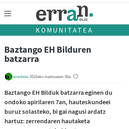
KOMUNITATEA
Baztango EH Bilduren
batzarra
arranbela
2015eko martxoaren 30a
Baztango EH Bilduk batzarra eginen du
ondoko apirilaren 7an, hauteskundeei
buruz solasteko, bi gai nagusi ardatz
hartuz: zerrendaren hautaketa