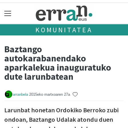
KOMUNITATEA
Baztango
autokarabanendako
aparkalekua inauguratuko
dute larunbatean
arranbela
2015eko martxoaren 27a
Larunbat honetan Ordokiko Berroko zubi
ondoan, Baztango Udalak atondu duen