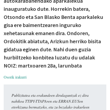
autokarabanendako aparkalekua
inauguratuko dute. Horrekin batera,
Otsondo eta San Blasko Benta aparkaleku
gisa ere baimentzearen inguruko
xehetasunak emanen dira. Ondoren,
Ordokitik abiatuta, Arizkun herriko bisita
gidatua eginen dute. Nahi duen guzia
hurbiltzeko konbitea luzatu du udalak
NOIZ: martxoaren 28a, larunbata
Osorik irakurri
Publizitatea eta erakundeen dirulaguntzak ez dira
nahikoa TTIPI-TTAPAren eta ERRAN.EUSen
etorkizuna bermatzeko, eta zu bezalako irakurleen