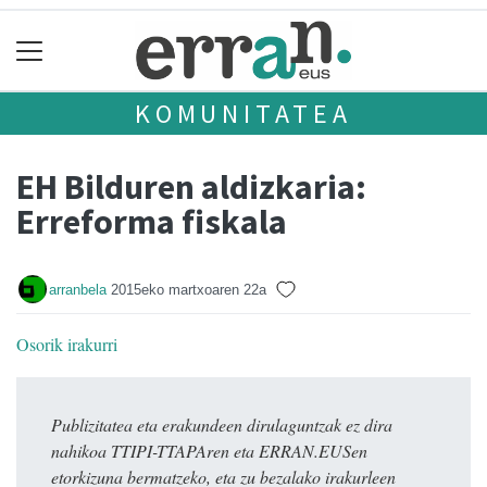
KOMUNITATEA
EH Bilduren aldizkaria:
Erreforma fiskala
arranbela
2015eko martxoaren 22a
Osorik irakurri
Publizitatea eta erakundeen dirulaguntzak ez dira
nahikoa TTIPI-TTAPAren eta ERRAN.EUSen
etorkizuna bermatzeko, eta zu bezalako irakurleen