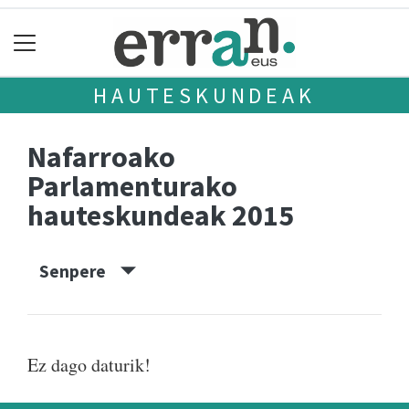
HAUTESKUNDEAK
Nafarroako
Parlamenturako
hauteskundeak 2015
Senpere
Ez dago daturik!