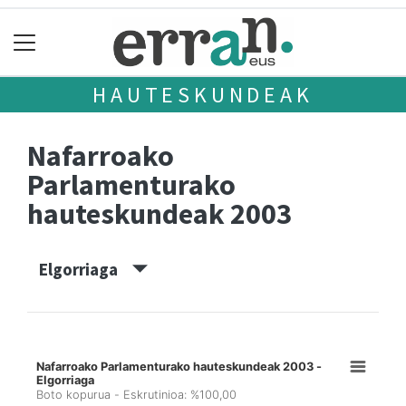
HAUTESKUNDEAK
Nafarroako
Parlamenturako
hauteskundeak 2003
Elgorriaga
Nafarroako Parlamenturako hauteskundeak 2003 -
Elgorriaga
Boto kopurua - Eskrutinioa: %100,00