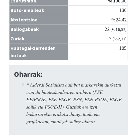
Eskrutinioa
% 100,00
Boto-emaileak
130
Abstentzioa
%24,42
Baliogabeak
22
(%16,92)
Zuriak
3
(%2,31)
Hautagai-zerrenden
105
botoak
Oharrak:
* Alderdi Sozialista hainbat markarekin aurkeztu
izan da hauteskundearen arabera (PSE-
EE/PSOE, PSE-PSOE, PSN, PSN-PSOE, PSOE
soilik eta PSOE-H). Guztiak ere izen
bakarrarekin erakutsi ditugu taula eta
grafikoetan, emaitzak soiltze aldera.