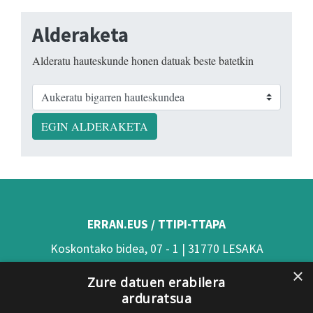
Alderaketa
Alderatu hauteskunde honen datuak beste batetkin
EGIN ALDERAKETA
ERRAN.EUS / TTIPI-TTAPA
Koskontako bidea, 07 - 1 | 31770 LESAKA
×
(Nafarroa)
Zure datuen erabilera
arduratsua
Tel: 948 63 54 58