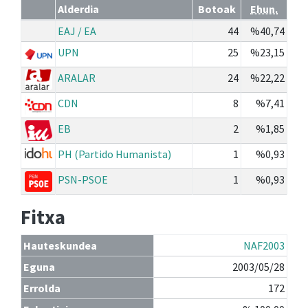
Alderdia
Botoak
Ehun.
EAJ / EA
44
%40,74
UPN
25
%23,15
ARALAR
24
%22,22
CDN
8
%7,41
EB
2
%1,85
PH (Partido Humanista)
1
%0,93
PSN-PSOE
1
%0,93
Fitxa
Hauteskundea
NAF2003
Eguna
2003/05/28
Errolda
172