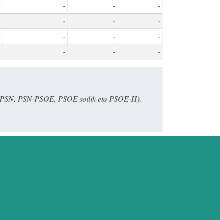
-
-
-
-
-
-
-
-
-
-
-
-
E, PSN, PSN-PSOE, PSOE soilik eta PSOE-H).