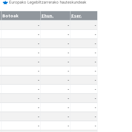
Europako Legebiltzarrerako hauteskundeak
Botoak
Ehun.
Eser.
-
-
-
-
-
-
-
-
-
-
-
-
-
-
-
-
-
-
-
-
-
-
-
-
-
-
-
-
-
-
-
-
-
-
-
-