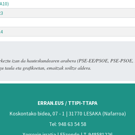
A10)
23
24
 aurkeztu izan da hauteskundearen arabera (PSE-EE/PSOE, PSE-PSO
u taula eta grafikoetan, emaitzak soiltze aldera.
ERRAN.EUS / TTIPI-TTAPA
Koskontako bidea, 07 - 1 | 31770 LESAKA (Nafarroa)
Tel: 948 63 54 58
Xorroxin irratia | Elizondo | T. 948581226