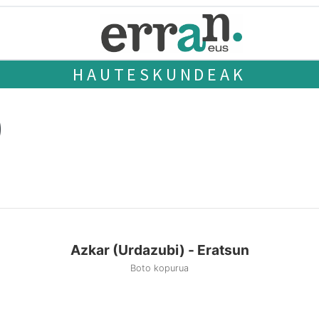
HAUTESKUNDEAK
)
Azkar (Urdazubi) - Eratsun
Boto kopurua