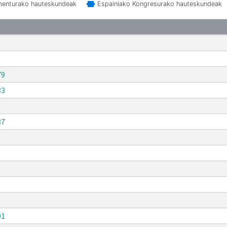
menturako hauteskundeak
Espainiako Kongresurako hauteskundeak
79
83
87
91