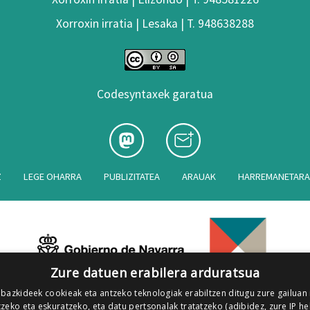
Xorroxin irratia | Lesaka | T. 948638288
Codesyntaxek garatua
Z
LEGE OHARRA
PUBLIZITATEA
ARAUAK
HARREMANETAR
Zure datuen erabilera arduratsua
 bazkideek cookieak eta antzeko teknologiak erabiltzen ditugu zure gailuan
zeko eta eskuratzeko, eta datu pertsonalak tratatzeko (adibidez, zure IP he