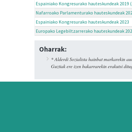
Espainiako Kongresurako hauteskundeak 2019 (
Nafarroako Parlamenturako hauteskundeak 20
Espainiako Kongresurako hauteskundeak 2023
Europako Legebiltzarrerako hauteskundeak 20
Oharrak:
* Alderdi Sozialista hainbat markarekin
Guztiak ere izen bakarrarekin erakutsi ditug