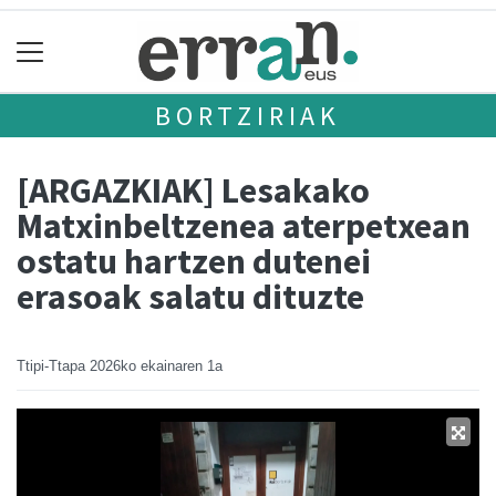
BORTZIRIAK
[ARGAZKIAK] Lesakako
Matxinbeltzenea aterpetxean
ostatu hartzen dutenei
erasoak salatu dituzte
Ttipi-Ttapa
2026ko ekainaren 1a