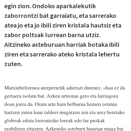
egin zion. Ondoko aparkalekutik
zabor
r
ontzi bat garraiatu, eta sarrerako
atea jo eta jo ibili ziren kristala hautsiz eta
zabor poltsak lurrean barna utziz.
Aitzineko asteburuan harriak botaka ibili
ziren eta sarrerako ateko kristala lehertu
zuten.
Matxinbeltzenea aterpetxetik adierazi dutenez, «h
au ez da
gertaera isolatu bat. Azken urteotan gero eta larriagora
doan joera da. Orain arte hain helburua hemen ostatua
hartzen zuten haur taldeei mugatzen zen eta urez betetako
globoak edota loreontziko loreak edo lur puskak
erabiltzen zituzten. Azkeneko asteburu hauetan muga bat