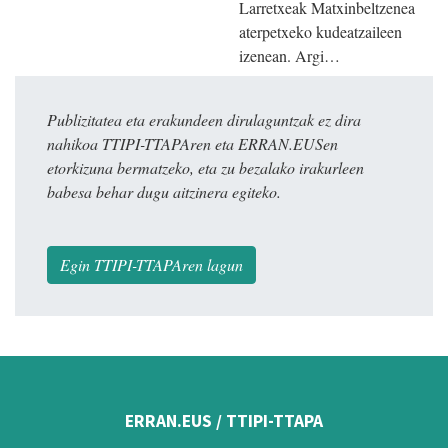
Larretxeak Matxinbeltzenea
aterpetxeko kudeatzaileen
izenean. Argi…
Publizitatea eta erakundeen dirulaguntzak ez dira
nahikoa TTIPI-TTAPAren eta ERRAN.EUSen
etorkizuna bermatzeko, eta zu bezalako irakurleen
babesa behar dugu aitzinera egiteko.
Egin TTIPI-TTAPAren lagun
ERRAN.EUS / TTIPI-TTAPA