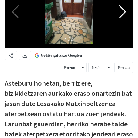
Gehitu gaitzazu Googlen
Entzun
Itzuli
Erraztu
Asteburu honetan, berriz ere,
bizikidetzaren aurkako eraso onartezin bat
jasan dute Lesakako
Matxinbeltzenea
aterpetxean ostatu hartua zuen jendeak.
Larunbat gauerdian
, herriko nerabe talde
batek aterpetxera etorritako jendeari eraso