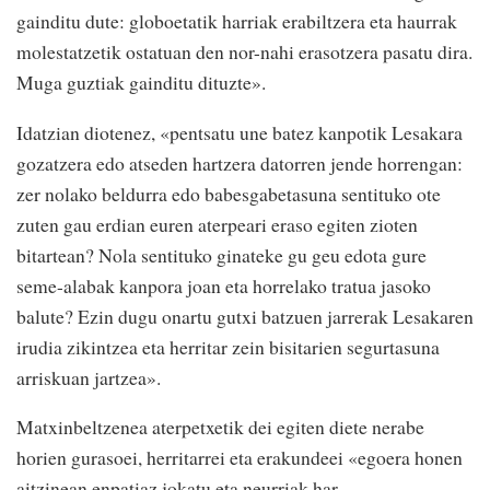
gainditu dute: globoetatik harriak erabiltzera eta haurrak
molestatzetik ostatuan den nor-nahi erasotzera pasatu dira.
Muga guztiak gainditu dituzte».
Idatzian diotenez, «p
entsatu une batez kanpotik Lesakara
gozatzera edo atseden hartzera datorren jende horrengan:
zer nolako beldurra edo babesgabetasuna sentituko ote
zuten gau erdian euren aterpeari eraso egiten zioten
bitartean? Nola sentituko ginateke gu geu edota gure
seme-alabak kanpora joan eta horrelako tratua jasoko
balute? Ezin dugu onartu gutxi batzuen jarrerak Lesakaren
irudia zikintzea eta herritar zein bisitarien segurtasuna
arriskuan jartzea».
Matxinbeltzenea aterpetxetik d
ei egiten die
te
nerabe
horien gurasoei, herritarrei eta erakundeei «egoera honen
aitzinean enpatiaz jokatu eta neurriak har