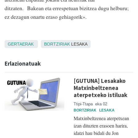
ditzaten.
Bakean eta errespetuan bizitzea dugu helburu;
ez dezagun onartu eraso gehiagorik».
GERTAERAK
BORTZIRIAK
LESAKA
Erlazionatuak
[GUTUNA] Lesakako
Matxinbeltzenea
aterpetxeko istiluak
Ttipi-Ttapa
eka 02
BORTZIRIAK
LESAKA
Matxinbeltzenea aterpetxean
izan dituzten erasoen harira,
idatzi hau bidali du Jon