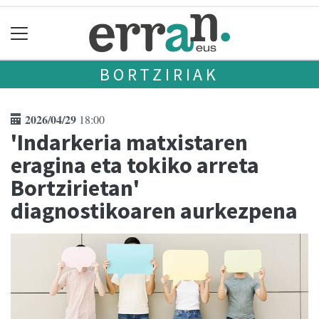
BORTZIRIAK
2026/04/29
18:00
'Indarkeria matxistaren
eragina eta tokiko arreta
Bortzirietan'
diagnostikoaren aurkezpena