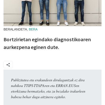
BERALANDETA,
BERA
Bortzirietan egindako diagnostikoaren
aurkezpena eginen dute.
Publizitatea eta erakundeen dirulaguntzak ez dira
nahikoa TTIPI-TTAPAren eta ERRAN.EUSen
etorkizuna bermatzeko, eta zu bezalako irakurleen
babesa behar dugu aitzinera egiteko.