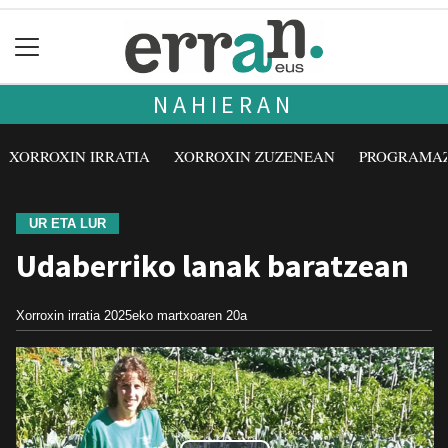
NAHIERAN
XORROXIN IRRATIA
XORROXIN ZUZENEAN
PROGRAMA
UR ETA LUR
Udaberriko lanak baratzean
Xorroxin irratia
2025eko martxoaren 20a