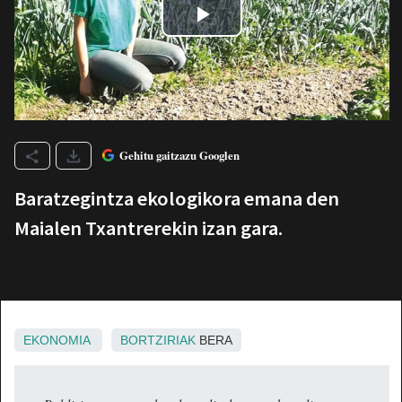
Gehitu gaitzazu Googlen
Baratzegintza ekologikora emana den
Maialen Txantrerekin izan gara.
EKONOMIA
BORTZIRIAK
BERA