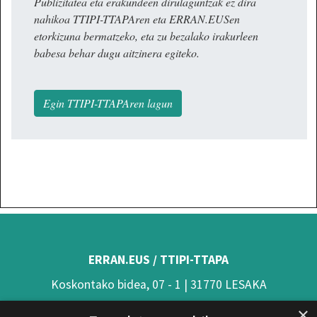
Publizitatea eta erakundeen dirulaguntzak ez dira
nahikoa TTIPI-TTAPAren eta ERRAN.EUSen
etorkizuna bermatzeko, eta zu bezalako irakurleen
babesa behar dugu aitzinera egiteko.
Egin TTIPI-TTAPAren lagun
ERRAN.EUS / TTIPI-TTAPA
Koskontako bidea, 07 - 1 | 31770 LESAKA
(Nafarroa)
×