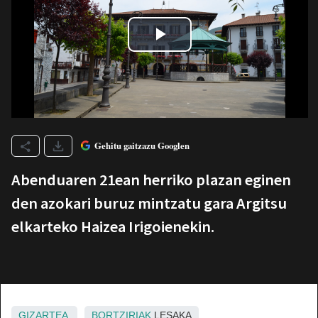
Gehitu gaitzazu Googlen
Abenduaren 21ean herriko plazan eginen
den azokari buruz mintzatu gara Argitsu
elkarteko Haizea Irigoienekin.
GIZARTEA
BORTZIRIAK
LESAKA