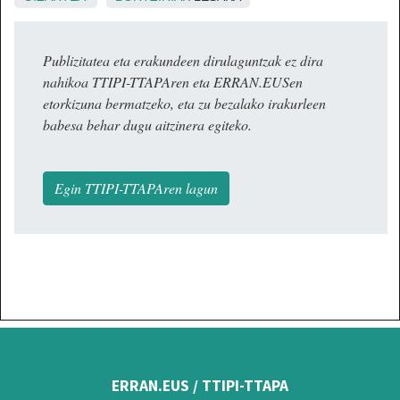
Publizitatea eta erakundeen dirulaguntzak ez dira
nahikoa TTIPI-TTAPAren eta ERRAN.EUSen
etorkizuna bermatzeko, eta zu bezalako irakurleen
babesa behar dugu aitzinera egiteko.
Egin TTIPI-TTAPAren lagun
ERRAN.EUS / TTIPI-TTAPA