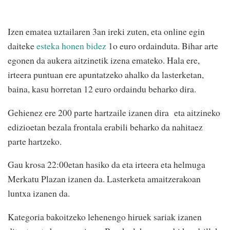
Izen ematea uztailaren 3an ireki zuten, eta online egin
daiteke
esteka honen bidez
1o euro ordainduta. Bihar arte
egonen da aukera aitzinetik izena emateko. Hala ere,
irteera puntuan ere apuntatzeko ahalko da lasterketan,
baina, kasu horretan 12 euro ordaindu beharko dira.
Gehienez ere 200 parte hartzaile izanen dira eta aitzineko
edizioetan bezala frontala erabili beharko da nahitaez
parte hartzeko.
Gau krosa 22:00etan hasiko da eta irteera eta helmuga
Merkatu Plazan izanen da. Lasterketa amaitzerakoan
luntxa izanen da.
Kategoria bakoitzeko lehenengo hiruek sariak izanen