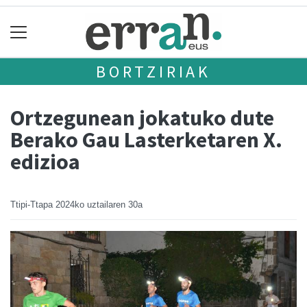
BORTZIRIAK
Ortzegunean jokatuko dute
Berako Gau Lasterketaren X.
edizioa
Ttipi-Ttapa
2024ko uztailaren 30a