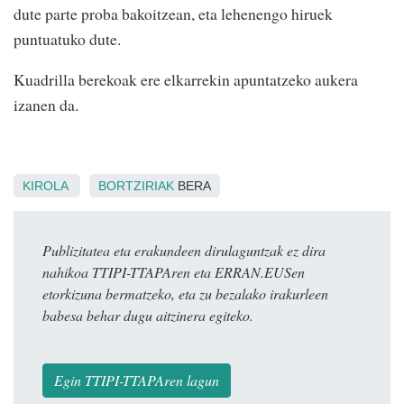
dute parte proba bakoitzean, eta lehenengo hiruek
puntuatuko dute.
Kuadrilla berekoak ere elkarrekin apuntatzeko aukera
izanen da.
KIROLA
BORTZIRIAK
BERA
Publizitatea eta erakundeen dirulaguntzak ez dira
nahikoa TTIPI-TTAPAren eta ERRAN.EUSen
etorkizuna bermatzeko, eta zu bezalako irakurleen
babesa behar dugu aitzinera egiteko.
Egin TTIPI-TTAPAren lagun