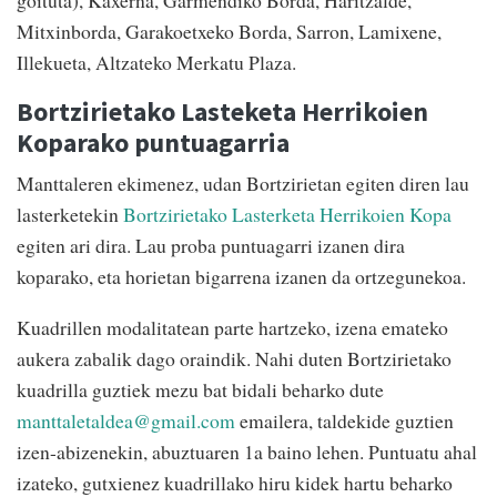
Mitxinborda, Garakoetxeko Borda, Sarron, Lamixene,
Illekueta, Altzateko Merkatu Plaza.
Bortzirietako Lasteketa Herrikoien
Koparako puntuagarria
Manttaleren ekimenez, udan Bortzirietan egiten diren lau
lasterketekin
Bortzirietako Lasterketa Herrikoien Kopa
egiten ari dira. Lau proba puntuagarri izanen dira
koparako, eta horietan bigarrena izanen da ortzegunekoa.
Kuadrillen modalitatean parte hartzeko, izena emateko
aukera zabalik dago oraindik. Nahi duten Bortzirietako
kuadrilla guztiek mezu bat bidali beharko dute
manttaletaldea@gmail.com
emailera, taldekide guztien
izen-abizenekin, abuztuaren 1a baino lehen. Puntuatu ahal
izateko, gutxienez kuadrillako hiru kidek hartu beharko