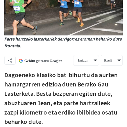
Parte hartzeko lasterkariek derrigorrez eraman beharko dute
frontala.
Entzun
Itzuli
Gehitu gaitzazu Googlen
Dagoeneko klasiko bat bihurtu da aurten
hamargarren edizioa duen Berako Gau
Lasterketa. Besta bezperan egiten dute,
abuztuaren 1ean, eta parte hartzaileek
zazpi kilometro eta erdiko ibilbidea osatu
beharko dute.