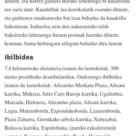
dituzte, eta horrez gainera Berako lehenengo bi kuadrillek
ere saria dute. Kuadrillak lau korrikalarik osatuko dituzte,
eta guttienez emakumezko bat izan beharko da kuadrilla
bakoitzean. Irabazlea zein den aukeratzeko talde
bakoitzeko lehenengo hiruen postuak hartuko dituzte
kontuan, baina helmugara ailegatu beharko dira laurak.
Ibilbidea
7,4 kilometroko distantzia izanen du lasterketak, 300
metro positiboko desnibelarekin. Ondorengo ibilbidea
izanen du lasterketak: Altzateko Merkatu Plaza, Altzate
karrika, Mukixu, Julio Caro Baroja karrika, Ugalzubia,
Matzada, Illekueta, Altzateko plaza, Altzate karrika,
Legia, Matzenborda, Ezpondakoborda, Lazarenborda,
Plaza Zaharra, Gernikako arbola karrika, Xubixabal,
Bidasoa karrika, Espidobaita, (pareko eskaileretatik
goituta), Kaxerna, Garmendiko Borda, Haritzalde,