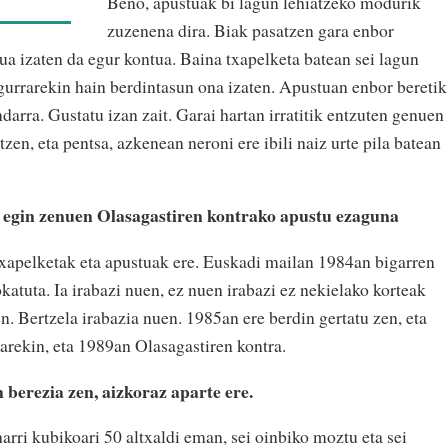
Beno, apustuak bi lagun lehiatzeko modurik
zuzenena dira. Biak pasatzen gara enbor
ua izaten da egur kontua. Baina txapelketa batean sei lagun
a egurrarekin hain berdintasun ona izaten. Apustuan enbor beretik
darra. Gustatu izan zait. Garai hartan irratitik entzuten genuen
zen, eta pentsa, azkenean neroni ere ibili naiz urte pila batean
 egin zenuen Olasagastiren kontrako apustu ezaguna
txapelketak eta apustuak ere. Euskadi mailan 1984an bigarren
okatuta. Ia irabazi nuen, ez nuen irabazi ez nekielako korteak
. Bertzela irabazia nuen. 1985an ere berdin gertatu zen, eta
rekin, eta 1989an Olasagastiren kontra.
 berezia zen, aizkoraz aparte ere.
arri kubikoari 50 altxaldi eman, sei oinbiko moztu eta sei