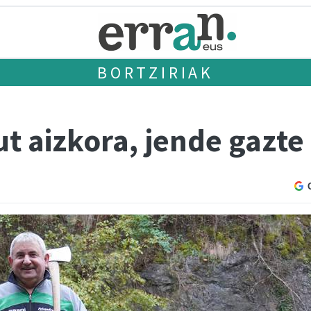
BORTZIRIAK
dut aizkora, jende gazte