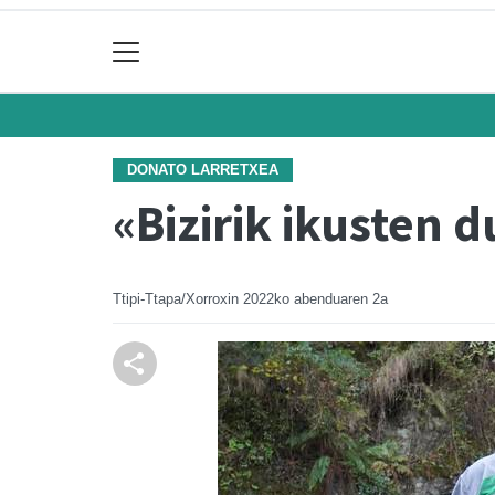
DONATO LARRETXEA
«Bizirik ikusten 
Ttipi-Ttapa/Xorroxin
2022ko abenduaren 2a