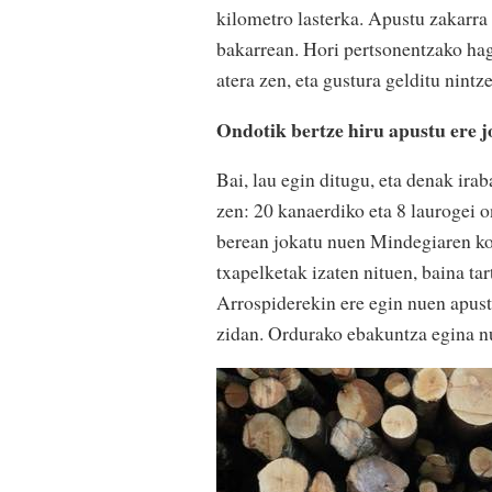
kilometro lasterka. Apustu zakarra 
bakarrean. Hori pertsonentzako hagi
atera zen, eta gustura gelditu nintz
Ondotik bertze hiru apustu ere j
Bai, lau egin ditugu, eta denak ira
zen: 20 kanaerdiko eta 8 laurogei o
berean jokatu nuen Mindegiaren ko
txapelketak izaten nituen, baina ta
Arrospiderekin ere egin nuen apustu
zidan. Ordurako ebakuntza egina 