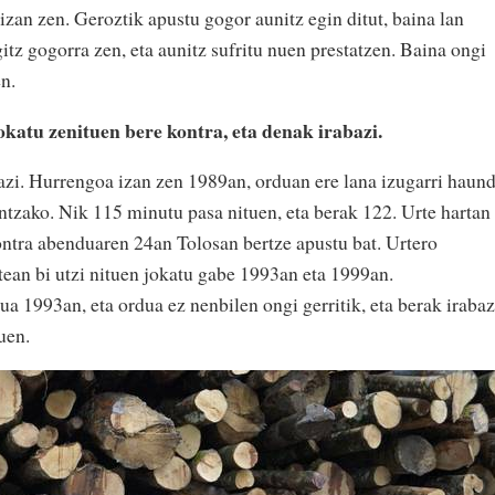
izan zen. Geroztik apustu gogor aunitz egin ditut, baina lan
tz gogorra zen, eta aunitz sufritu nuen prestatzen. Baina ongi
en.
okatu zenituen bere kontra, eta denak irabazi.
bazi. Hurrengoa izan zen 1989an, orduan ere lana izugarri haund
ntzako. Nik 115 minutu pasa nituen, eta berak 122. Urte hartan
ntra abenduaren 24an Tolosan bertze apustu bat. Urtero
rtean bi utzi nituen jokatu gabe 1993an eta 1999an.
a 1993an, eta ordua ez nenbilen ongi gerritik, eta berak irabaz
nuen.