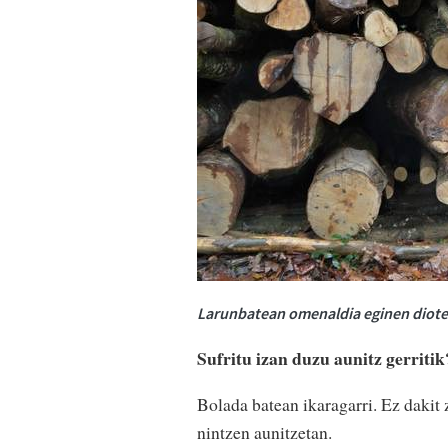
Larunbatean omenaldia eginen diote 
Sufritu izan duzu aunitz gerriti
Bolada batean ikaragarri. Ez dakit 
nintzen aunitzetan.