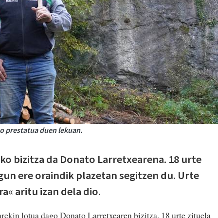
o prestatua duen lekuan.
ko bizitza da Donato Larretxearena. 18 urte
egun ere oraindik plazetan segitzen du. Urte
« aritu izan dela dio.
rarekin lotua dago Donato Larretxearen bizitza.
18 urte zituela