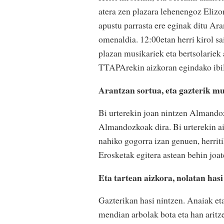
atera zen plazara lehenengoz Elizon
apustu parrasta ere eginak ditu Ara
omenaldia. 12:00etan herri kirol sa
plazan musikariek eta bertsolariek
TTAPArekin aizkoran egindako ibilb
Arantzan sortua, eta gazterik m
Bi urterekin joan nintzen Almandoz
Almandozkoak dira. Bi urterekin ai
nahiko gogorra izan genuen, herriti
Erosketak egitera astean behin joa
Eta tartean aizkora, nolatan has
Gazterikan hasi nintzen. Anaiak eta
mendian arbolak bota eta han aritze