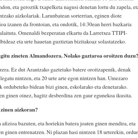
don, eta geroztik txapelketa nagusi denetan lortu du zapela, et
ntzako aizkolariak. Larunbatean sorterrian, eginen diote
ioa izanen da frontoian, eta ondotik, 14:30ean herri bazkaria
 alaituta. Omenaldi bezperatan elkartu da Larretxea TTIPI-
ideaz eta urte hauetan guztietan bizitakoaz solastatzeko.
ugitu zineten Almandozera. Nolako gaztaroa oroitzen duzu
era. Ez dut Arantzako gaztetako batere oroitzapenik, denak
legatu nintzen, eta 20 urte arte egon nintzen han. Umezaro
k ordubeteko bidean bizi ginen, eskolarako eta denetarako.
ten ginen oinez, hagitz desberdina zen gaur egunekoa ikusita.
i zinen aizkoran?
 afizioa bazuten, eta horiekin batera joaten ginen mendira, eta
n ginen entrenatzen. Ni plazan hasi nintzen 18 urterekin, ordu