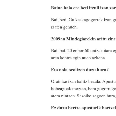
Baina hala ere beti itzuli izan za
Bai, beti. Gu kaskagogorrak izan ga
izaten genuen.
2009an Mindegiarekin aritu zine
Bai, bai. 20 enbor 60 ontzakotara 
aren kontra egin nuen azkena.
Eta nola oroitzen duzu hura?
Oraintxe izan balitz bezala. Apustu
hobeagoak mozten, bera gogorragoa
atera nintzen. Sasoiko zegoen hura, 
Ez duzu bertze apusturik hartz