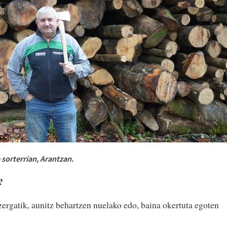
sorterrian, Arantzan.
k?
zergatik, aunitz behartzen nuelako edo, baina okertuta egoten