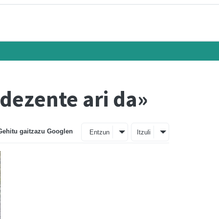
 dezente ari da»
Gehitu gaitzazu Googlen
Entzun
Itzuli