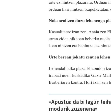
arte ez nintzen plazaratu. Orduan i
orduan hasi nintzen txapelketatan,
Nola oroitzen duzu lehenengo pl
Kasualitatez izan zen. Anaia zen El
erran zidan nik joan beharko nuela. 
Joan nintzen eta behintzat ez nintz
Urte berean jokatu zenuen lehe
Lehendabiziko plaza Elizondon iza
irabazi nuen Euskadiko Gazte Mail
Barberiaren kontra. Hori izan zen 
«Apustua da bi lagun lei
modurik zuzenena»