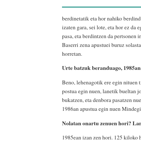
berdinetatik eta hor nahiko berdind
izaten gara, sei lote, eta hor ez d
pasa, eta berdintzen da pertsonen in
Baserri zena apustuei buruz solastat
horretan.
Urte batzuk beranduago, 1985an
Beno, lehenagotik ere egin nituen 
postua egin nuen, lanetik bueltan j
bukatzen, eta denbora pasatzen nuen
1986an apustua egin nuen Mindegia
Nolatan onartu zenuen hori? Lan
1985ean izan zen hori. 125 kiloko h