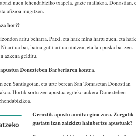
rabazi nuen lehendabiziko txapela, gazte mailakoa, Donostian, 
 eta afizioa mugitzen.
aza hori?
izondon aritu beharra, Patxi, eta hark mina hartu zuen, eta hark
Ni aritua bai, baina gutti aritua nintzen, eta lan puska bat zen.
en azkena gelditu.
n apustua Donezteben Barberiaren kontra.
n zen Santiagotan, eta urte berean San Tomasetan Donostian
akoa. Hortik sortu zen apustua egiteko aukera Donezteben
lehendabizikoa.
Geroztik apustu aunitz egina zara. Zergatik
gustatu izan zaizkizu hainbertze apustuak?
hatzeko