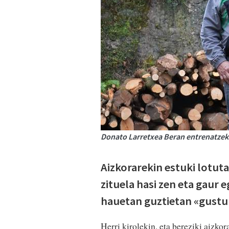
Donato Larretxea Beran entrenatzek
Aizkorarekin estuki lotuta
zituela hasi zen eta gaur 
hauetan guztietan «gustura
Herri kirolekin, eta bereziki aizko