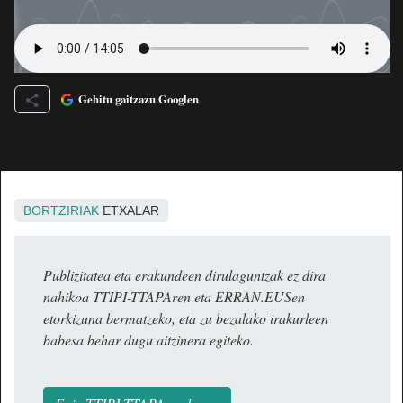
Gehitu gaitzazu Googlen
BORTZIRIAK
ETXALAR
Publizitatea eta erakundeen dirulaguntzak ez dira
nahikoa TTIPI-TTAPAren eta ERRAN.EUSen
etorkizuna bermatzeko, eta zu bezalako irakurleen
babesa behar dugu aitzinera egiteko.