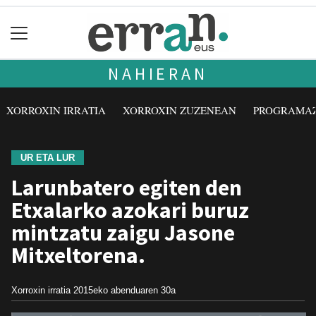
NAHIERAN
XORROXIN IRRATIA
XORROXIN ZUZENEAN
PROGRAMA
UR ETA LUR
Larunbatero egiten den
Etxalarko azokari buruz
mintzatu zaigu Jasone
Mitxeltorena.
Xorroxin irratia
2015eko abenduaren 30a