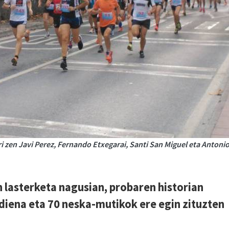
i zen Javi Perez, Fernando Etxegarai, Santi San Miguel eta Antoni
en lasterketa nagusian, probaren historian
diena eta 70 neska-mutikok ere egin zituzten