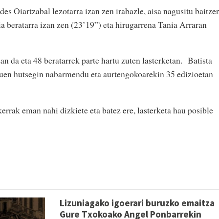
s Oiartzabal lezotarra izan zen irabazle, aisa nagusitu baitze
a beratarra izan zen (23’19”) eta hirugarrena Tania Arraran
da eta 48 beratarrek parte hartu zuten lasterketan. Batista
 zuen hutsegin nabarmendu eta aurtengokoarekin 35 edizioetan
errak eman nahi dizkiete eta batez ere, lasterketa hau posible
Lizuniagako igoerari buruzko emaitza
Gure Txokoako Angel Ponbarrekin