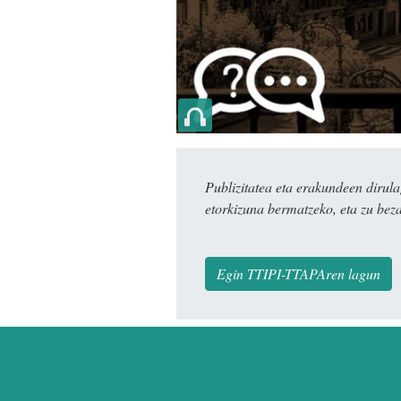
Publizitatea eta erakundeen dir
etorkizuna bermatzeko, eta zu bez
Egin TTIPI-TTAPAren lagun