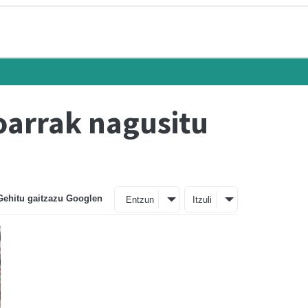
oarrak nagusitu
Gehitu gaitzazu Googlen
Entzun
Itzuli