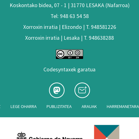
Koskontako bidea, 07 - 1 | 31770 LESAKA (Nafarroa)
Tel: 948 63 54 58
Xorroxin irratia | Elizondo | T. 948581226
Xorroxin irratia | Lesaka | T. 948638288
Codesyntaxek garatua
Z
LEGE OHARRA
PUBLIZITATEA
ARAUAK
HARREMANETAR