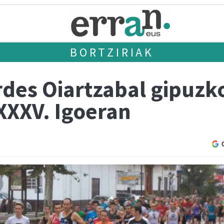
BORTZIRIAK
rdes Oiartzabal gipuzk
XXXV. Igoeran