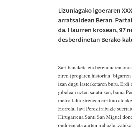
Lizuniagako igoeraren XXX
arratsaldean Beran. Partai
da. Haurren krosean, 97 n
desberdinetan Berako kale
Sari banaketa eta berenduaren ondot
ziren (progaren historian bigarren 
izan dugu lasterketaren buru. Erdi 
gibelean uzten saiatu zen, baina P
metro falta zirenean erritmo aldake
Horrela, Javi Perez irabazle suert
Hirugarrena Santi San Miguel donez
ondoren eta aurten irabazle izateko