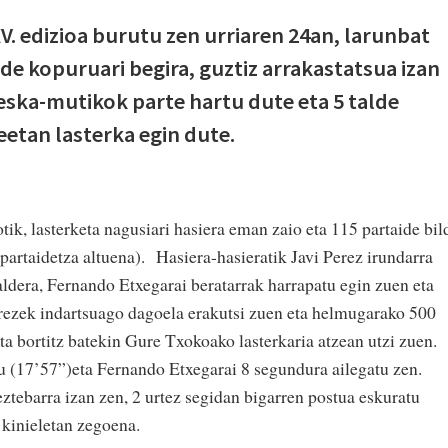
V. edizioa burutu zen urriaren 24an, larunbat
de kopuruari begira, guztiz arrakastatsua izan
eska-mutikok parte hartu dute eta 5 talde
etan lasterka egin dute.
ik, lasterketa nagusiari hasiera eman zaio eta 115 partaide bil
partaidetza altuena). Hasiera-hasieratik Javi Perez irundarra
aldera, Fernando Etxegarai beratarrak harrapatu egin zuen eta
erezek indartsuago dagoela erakutsi zuen eta helmugarako 500
ta bortitz batekin Gure Txokoako lasterkaria atzean utzi zuen.
atu (17’57”)eta Fernando Etxegarai 8 segundura ailegatu zen.
tebarra izan zen, 2 urtez segidan bigarren postua eskuratu
 kinieletan zegoena.