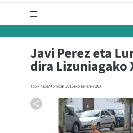
Javi Perez eta Lu
dira Lizuniagako 
Ttipi-Ttapa/Xorroxin
2015eko urriaren 26a