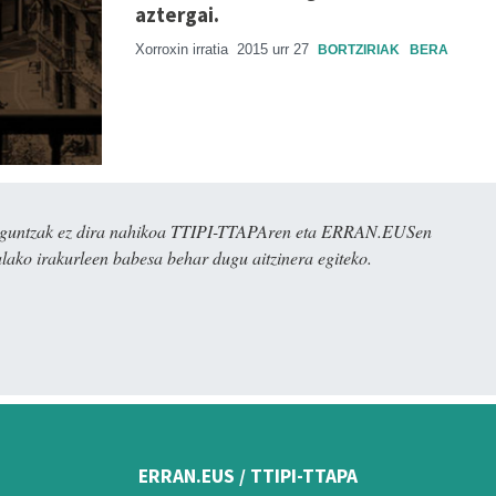
aztergai.
Xorroxin irratia
2015 urr 27
BORTZIRIAK
BERA
ulaguntzak ez dira nahikoa TTIPI-TTAPAren eta ERRAN.EUSen
alako irakurleen babesa behar dugu aitzinera egiteko.
ERRAN.EUS / TTIPI-TTAPA