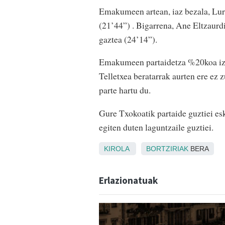
Emakumeen artean, iaz bezala, Lurde
(21’44”) . Bigarrena, Ane Eltzaurdi
gaztea (24’14”).
Emakumeen partaidetza %20koa izan 
Telletxea beratarrak aurten ere ez
parte hartu du.
Gure Txokoatik partaide guztiei esk
egiten duten laguntzaile guztiei.
KIROLA
BORTZIRIAK
BERA
Erlazionatuak