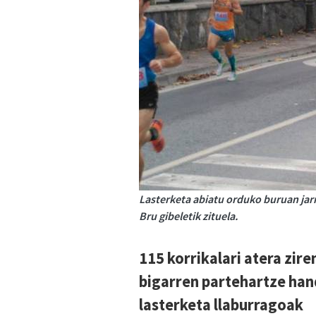
Lasterketa abiatu orduko buruan jarr
Bru gibeletik zituela.
115 korrikalari atera zir
bigarren partehartze han
lasterketa llaburragoak