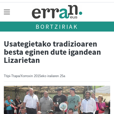
BORTZIRIAK
Usategietako tradizioaren
besta eginen dute igandean
Lizarietan
Ttipi-Ttapa/Xorroxin
2015eko irailaren 25a