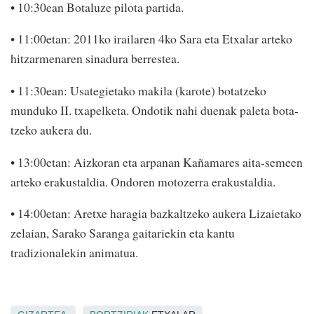
• 10:30ean Botaluze pilota partida.
• 11:00etan: 2011ko irailaren 4ko Sara eta Etxalar arteko
hitzarmenaren sinadura berrestea.
• 11:30ean: Usategietako makila (karote) botatzeko
munduko II. txapelketa. Ondotik nahi duenak paleta bota­
tzeko aukera du.
• 13:00etan: Aizkoran eta arpanan Kañamares aita-semeen
arteko erakustaldia. Ondoren motozerra erakustaldia.
• 14:00etan: Aretxe haragia bazkaltzeko aukera Lizaietako
zelaian, Sarako Saranga gaitariekin eta kantu
tradizionalekin animatua.