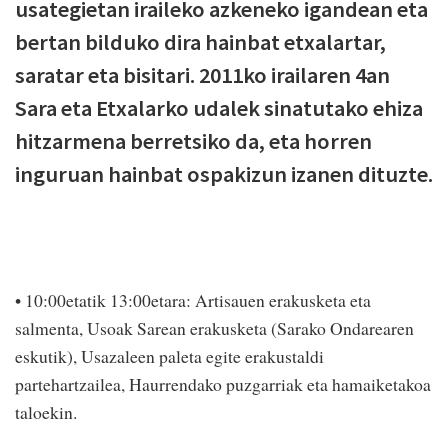
usategietan iraileko azkeneko igandean eta
bertan bilduko dira hainbat etxalartar,
saratar eta bisitari. 2011ko irailaren 4an
Sara eta Etxalarko udalek sinatutako ehiza
hitzarmena berretsiko da, eta horren
inguruan hainbat ospakizun izanen dituzte.
• 10:00etatik 13:00etara: Artisauen erakusketa eta
salmenta, Usoak Sarean erakusketa (Sarako Ondarearen
eskutik), Usazaleen paleta egite erakustaldi
partehartzailea, Haurrendako puzga­rriak eta hamaiketakoa
taloekin.