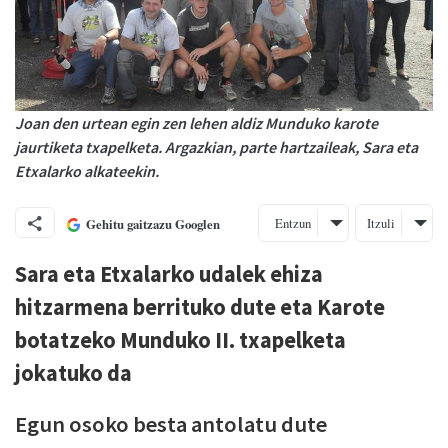
Joan den urtean egin zen lehen aldiz Munduko karote
jaurtiketa txapelketa. Argazkian, parte hartzaileak, Sara eta
Etxalarko alkateekin.
Entzun
Itzuli
Gehitu gaitzazu Googlen
Sara eta Etxalarko udalek ehiza
hitzarmena berrituko dute eta Karote
botatzeko Munduko II. txapelketa
jokatuko da
Egun osoko besta antolatu dute