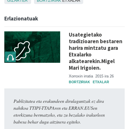
GIZARTEA
BORTZIRIAK
ETXALAR
Erlazionatuak
Usategietako
tradizioaren bestaren
harira mintzatu gara
Etxalarko
alkatearekin.Migel
Mari Irigoien.
Xorroxin irratia
2015 ira 26
BORTZIRIAK
ETXALAR
Publizitatea eta erakundeen dirulaguntzak ez dira
nahikoa TTIPI-TTAPAren eta ERRAN.EUSen
etorkizuna bermatzeko, eta zu bezalako irakurleen
babesa behar dugu aitzinera egiteko.