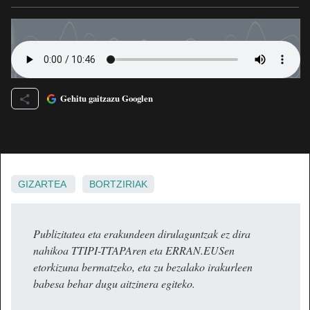
Gehitu gaitzazu Googlen
GIZARTEA
BORTZIRIAK
Publizitatea eta erakundeen dirulaguntzak ez dira
nahikoa TTIPI-TTAPAren eta ERRAN.EUSen
etorkizuna bermatzeko, eta zu bezalako irakurleen
babesa behar dugu aitzinera egiteko.