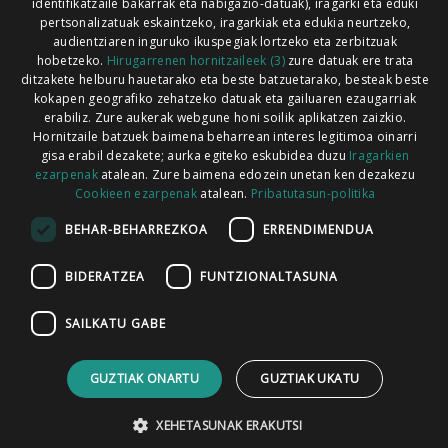
identifikatzaile bakarrak eta nabigazio-datuak), iragarki eta eduki
pertsonalizatuak eskaintzeko, iragarkiak eta edukia neurtzeko,
audientziaren inguruko ikuspegiak lortzeko eta zerbitzuak
hobetzeko.
Hirugarrenen hornitzaileek (3)
zure datuak ere trata
ditzakete helburu hauetarako eta beste batzuetarako, besteak beste
Codesyntaxek garatua
kokapen geografiko zehatzeko datuak eta gailuaren ezaugarriak
erabiliz. Zure aukerak webgune honi soilik aplikatzen zaizkio.
Hornitzaile batzuek baimena beharrean interes legitimoa oinarri
gisa erabil dezakete; aurka egiteko eskubidea duzu
Iragarkien
ezarpenak
atalean. Zure baimena edozein unetan ken dezakezu
Cookieen ezarpenak
atalean.
Pribatutasun-politika
HONI BURUZ
LEGE OHARRA
PUBLIZITATEA
BEHAR-BEHARREZKOA
ERRENDIMENDUA
ARAUAK
HARREMANETARAKO
RSS
BIDERATZEA
FUNTZIONALTASUNA
SAILKATU GABE
GUZTIAK ONARTU
GUZTIAK UKATU
XEHETASUNAK ERAKUTSI