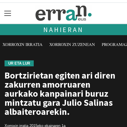
NAHIERAN
XORROXIN IRRATIA
XORROXIN ZUZENEAN
PROGRAMA
UR ETA LUR
Bortzirietan egiten ari diren
zakurren amorruaren
aurkako kanpainari buruz
mintzatu gara Julio Salinas
albaiteroarekin.
Xorroxin irratia
2015eko ekainaren 1a