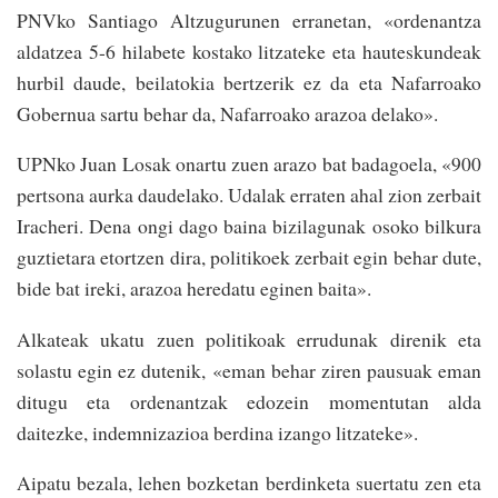
PNVko Santiago Altzugurunen erranetan, «ordenantza
aldatzea 5-6 hilabete kostako litzateke eta hauteskundeak
hurbil daude, beilatokia bertzerik ez da eta Nafarroako
Gobernua sartu behar da, Nafarroako arazoa delako».
UPNko Juan Losak onartu zuen arazo bat badagoela, «900
pertsona aurka daudelako. Udalak erraten ahal zion zerbait
Iracheri. Dena ongi dago baina bizilagunak osoko bilkura
guztietara etortzen dira, politikoek zerbait egin behar dute,
bide bat ireki, arazoa heredatu eginen baita».
Alkateak ukatu zuen politikoak errudunak direnik eta
solastu egin ez dutenik, «eman behar ziren pausuak eman
ditugu eta ordenantzak edozein momentutan alda
daitezke, indemnizazioa berdina izango litzateke».
Aipatu bezala, lehen bozketan berdinketa suertatu zen eta