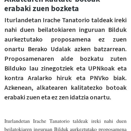
erabaki zuen bozketa
Iturlandetan Irache Tanatorio taldeak ireki
nahi duen beilatokiaren inguruan Bilduk
aurkeztutako proposamena ez zuen
onartu Berako Udalak azken batzarrean.
Proposamenaren alde bozkatu zuten
Bilduko lau zinegotziek eta UPNkoak eta
kontra Aralarko hiruk eta PNVko biak.
Azkenean, alkatearen kalitatezko botoak
erabaki zuen eta ez zen idatzia onartu.
Iturlandetan Irache Tanatorio taldeak ireki nahi duen
beilatokiaren inguruan Bilduk aurkeztutako proposamena