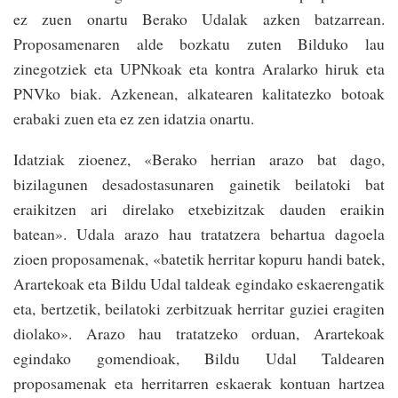
ez zuen onartu Berako Udalak azken batzarrean.
Proposamenaren alde bozkatu zuten Bilduko lau
zinegotziek eta UPNkoak eta kontra Aralarko hiruk eta
PNVko biak. Azkenean, alkatearen kalitatezko botoak
erabaki zuen eta ez zen idatzia onartu.
Idatziak zioenez, «Berako herrian arazo bat dago,
bizilagunen desadostasunaren gainetik beilatoki bat
eraikitzen ari direlako etxebizitzak dauden eraikin
batean». Udala arazo hau tratatzera behartua dagoela
zioen proposamenak, «batetik herritar kopuru handi batek,
Arartekoak eta Bildu Udal taldeak egindako eskaerengatik
eta, bertzetik, beilatoki zerbitzuak herritar guziei eragiten
diolako». Arazo hau tratatzeko orduan, Arartekoak
egindako gomendioak, Bildu Udal Taldearen
proposamenak eta herritarren eskaerak kontuan hartzea