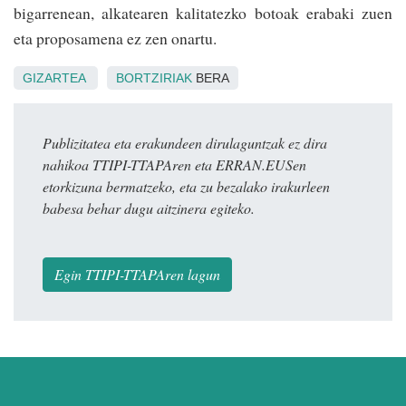
bigarrenean, alkatearen kalitatezko botoak erabaki zuen
eta proposamena ez zen onartu.
GIZARTEA
BORTZIRIAK
BERA
Publizitatea eta erakundeen dirulaguntzak ez dira
nahikoa TTIPI-TTAPAren eta ERRAN.EUSen
etorkizuna bermatzeko, eta zu bezalako irakurleen
babesa behar dugu aitzinera egiteko.
Egin TTIPI-TTAPAren lagun