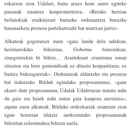
eskatzen zion Udalari, baita arazo honi aurre egiteko
pausuak ematera konprometitzea, «Berako herrian
beilatokiak eraikitzeari buruzko ordenantzei buruzko
hausnarketa prozesu partehartzaile bat martxan jarriz».
Alkateak gogorarazi zuen «gaia landu dela udalean,
herritarrekiko bileretan, Gobernu batzordean,
zinegotziekin bi bilera… Arartekoari erantzuna eman
zitzaion eta bere gomendioak ez dituzte konpartitzen, ez
baitira bideragarriak». Ordenatzak aldatzeko eta prozesu
bat irakitzeko Bilduk egindako proposamenaz, «gaur
ekarri dute proposamena, Udalak Udaletxean tratatu nahi
du gaia eta haiek nahi zuten gaia kanpora ateratzea»,
aipatu zuen alkateak. Bilduko ordezkariak erantzun zion
egun horretan idatziz aurkeztutako proposamenak
bileretan solastutakoa biltzen zuela.