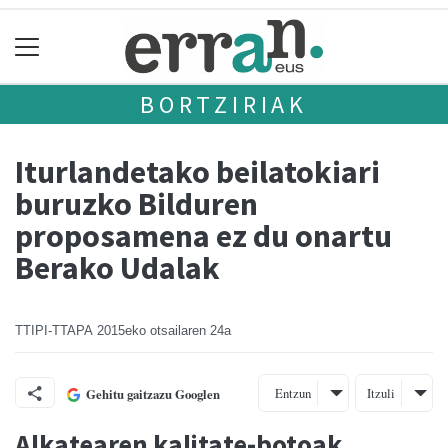
BORTZIRIAK
Iturlandetako beilatokiari
buruzko Bilduren
proposamena ez du onartu
Berako Udalak
TTIPI-TTAPA
2015eko otsailaren 24a
Entzun
Itzuli
Gehitu gaitzazu Googlen
Alkatearen kalitate-botoak