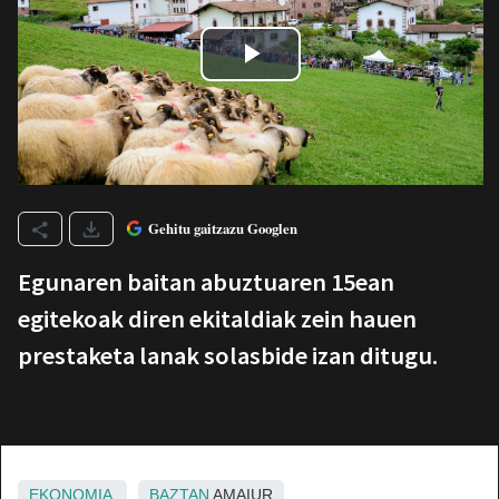
Gehitu gaitzazu Googlen
Egunaren baitan abuztuaren 15ean
egitekoak diren ekitaldiak zein hauen
prestaketa lanak solasbide izan ditugu.
EKONOMIA
BAZTAN
AMAIUR