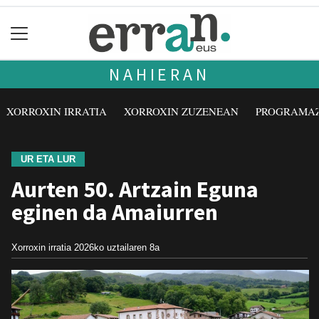
NAHIERAN
XORROXIN IRRATIA
XORROXIN ZUZENEAN
PROGRAMA
UR ETA LUR
Aurten 50. Artzain Eguna
eginen da Amaiurren
Xorroxin irratia
2026ko uztailaren 8a