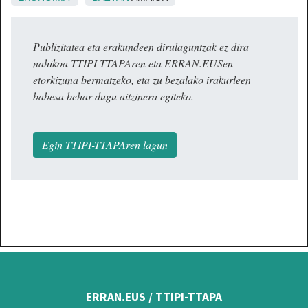
Publizitatea eta erakundeen dirulaguntzak ez dira
nahikoa TTIPI-TTAPAren eta ERRAN.EUSen
etorkizuna bermatzeko, eta zu bezalako irakurleen
babesa behar dugu aitzinera egiteko.
Egin TTIPI-TTAPAren lagun
ERRAN.EUS / TTIPI-TTAPA