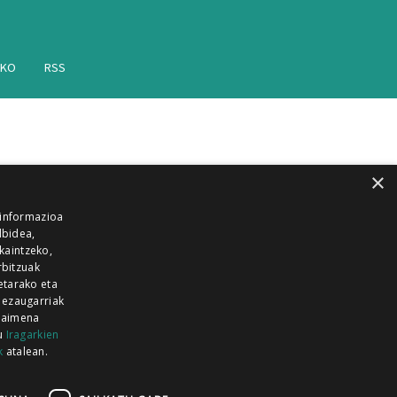
AKO
RSS
×
 informazioa
lbidea,
skaintzeko,
rbitzuak
etarako eta
 ezaugarriak
 baimena
zu
Iragarkien
k
atalean.
EITIA GUKA
AZKOITIA GUKA
BARRENA
GUKA
GUKA TELEBISTA
HIRUKA