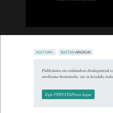
KULTURA
BAZTAN
ARIZKUN
Publizitatea eta erakundeen dirulaguntza
etorkizuna bermatzeko, eta zu bezalako irak
Egin TTIPI-TTAPAren lagun