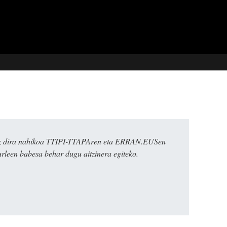
k ez dira nahikoa TTIPI-TTAPAren eta ERRAN.EUSen
urleen babesa behar dugu aitzinera egiteko.