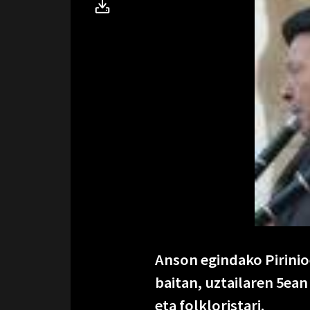
Anson egindako Pirinio
baitan, uztailaren 5ean
eta folkloristari.