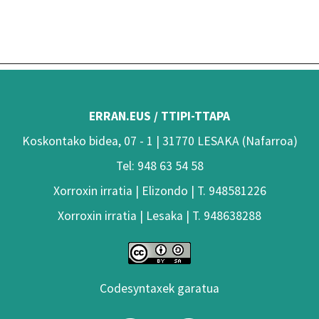
ERRAN.EUS / TTIPI-TTAPA
Koskontako bidea, 07 - 1 | 31770 LESAKA (Nafarroa)
Tel: 948 63 54 58
Xorroxin irratia | Elizondo | T. 948581226
Xorroxin irratia | Lesaka | T. 948638288
Codesyntaxek garatua