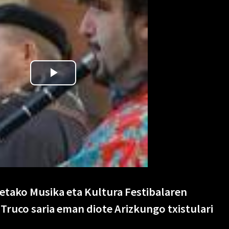
etako Musika eta Kultura Festibalaren
 Truco saria eman diote Arizkungo txistulari