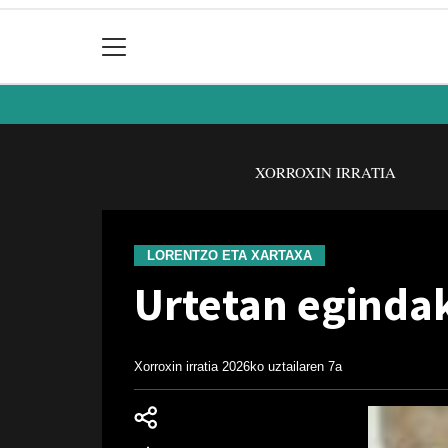
XORROXIN IRRATIA
LORENTZO ETA XARTAXA
Urtetan egindak
Xorroxin irratia
2026ko uztailaren 7a