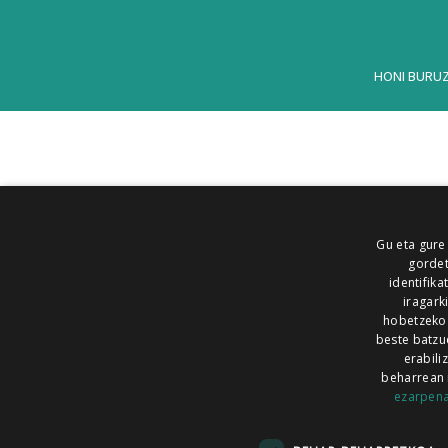
HONI BURU
Gu eta gure
gordet
identifika
iragark
hobetzeko
beste batzu
erabili
beharrean 
ezarpen
AIARALDEA
AIKOR
AIURRI
ALEA
BEGITU
ERRAN
EUSKALERRIA IRRA