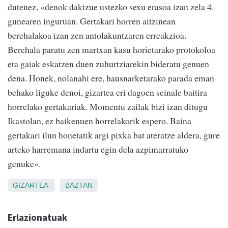
dutenez, «denok dakizue ustezko sexu erasoa izan zela 4.
gunearen inguruan. Gertakari horren aitzinean
berehalakoa izan zen antolakuntzaren erreakzioa.
Berehala paratu zen martxan kasu horietarako protokoloa
eta gaiak eskatzen duen zuhurtziarekin bideratu genuen
dena. Honek, nolanahi ere, hausnarketarako parada eman
behako liguke denoi, gizartea eri dagoen seinale baitira
horrelako gertakariak. Momentu zailak bizi izan ditugu
Ikastolan, ez baikenuen horrelakorik espero. Baina
gertakari ilun honetatik argi pixka bat ateratze aldera, gure
arteko harremana indartu egin dela azpimarratuko
genuke».
GIZARTEA
BAZTAN
Erlazionatuak