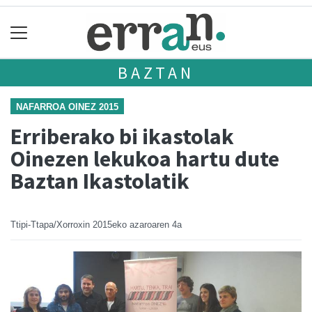
BAZTAN
NAFARROA OINEZ 2015
Erriberako bi ikastolak
Oinezen lekukoa hartu dute
Baztan Ikastolatik
Ttipi-Ttapa/Xorroxin
2015eko azaroaren 4a