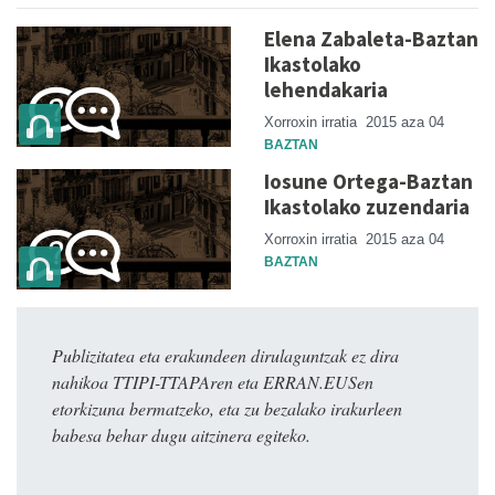
Elena Zabaleta-Baztan
Ikastolako
lehendakaria
Xorroxin irratia
2015 aza 04
BAZTAN
Iosune Ortega-Baztan
Ikastolako zuzendaria
Xorroxin irratia
2015 aza 04
BAZTAN
Publizitatea eta erakundeen dirulaguntzak ez dira
nahikoa TTIPI-TTAPAren eta ERRAN.EUSen
etorkizuna bermatzeko, eta zu bezalako irakurleen
babesa behar dugu aitzinera egiteko.