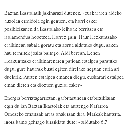
Baztan Ikastolatik jakinarazi dutenez, «euskararen aldeko
auzolan erraldoia egin genuen, eta horri esker
posibleizanen da Ikastolako leihoak berritzea eta
isolamendua hobetzea. Horrez gain, Haur Hezkuntzako
eraikinean sabaia goratu eta zorua aldatuko dugu, azken
hau termitek josita baitago. Aldi berean, Lehen
Hezkuntzako eraikinarenaren patioan estalpea paratuko
dugu, gure haurrak busti egiten direlako neguan euria ari
duelarik. Aurten estalpea emanen diegu, euskarari estalpea
eman dieten eta diozuen guzioi esker».
Energia berriztagarrietan, garbitasunean etabirziklaian
egin du lan Baztan Ikastolak eta aurtengo Nafarroa
Oinezeko emaitzak arras onak izan dira. Markak hautsita,
inoiz baino gehiago birziklatu dute: «bildutako 6,7