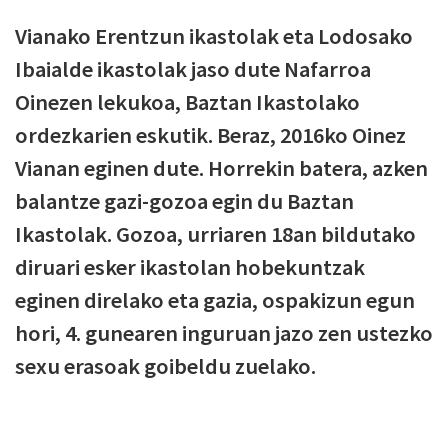
Vianako Erentzun ikastolak eta Lodosako
Ibaialde ikastolak jaso dute Nafarroa
Oinezen lekukoa, Baztan Ikastolako
ordezkarien eskutik. Beraz, 2016ko Oinez
Vianan eginen dute. Horrekin batera, azken
balantze gazi-gozoa egin du Baztan
Ikastolak. Gozoa, urriaren 18an bildutako
diruari esker ikastolan hobekuntzak
eginen direlako eta gazia, ospakizun egun
hori, 4. gunearen inguruan jazo zen ustezko
sexu erasoak goibeldu zuelako.