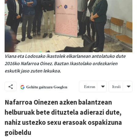
Viana eta Lodosako ikastolek elkarlanean antolatuko dute
2016ko Nafarroa Oinez. Baztan Ikastolako ordezkarien
eskutik jaso zuten lekukoa.
Entzun
Itzuli
Gehitu gaitzazu Googlen
Nafarroa Oinezen azken balantzean
helburuak bete dituztela adierazi dute,
nahiz ustezko sexu erasoak ospakizuna
goibeldu