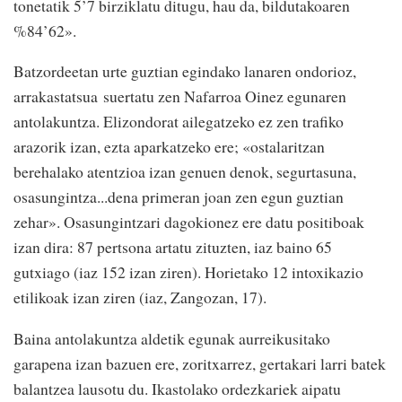
tonetatik 5’7 birziklatu ditugu, hau da, bildutakoaren
%84’62».
Batzordeetan urte guztian egindako lanaren ondorioz,
arrakastatsua suertatu zen Nafarroa Oinez egunaren
antolakuntza. Elizondorat ailegatzeko ez zen trafiko
arazorik izan, ezta aparkatzeko ere; «ostalaritzan
berehalako atentzioa izan genuen denok, segurtasuna,
osasungintza...dena primeran joan zen egun guztian
zehar». Osasungintzari dagokionez ere datu positiboak
izan dira: 87 pertsona artatu zituzten, iaz baino 65
gutxiago (iaz 152 izan ziren). Horietako 12 intoxikazio
etilikoak izan ziren (iaz, Zangozan, 17).
Baina antolakuntza aldetik egunak aurreikusitako
garapena izan bazuen ere, zoritxarrez, gertakari larri batek
balantzea lausotu du. Ikastolako ordezkariek aipatu