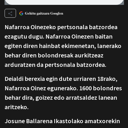
Gehitu gaitzazu Googlen
Nafarroa Oinezeko pertsonala batzordea
ezagutu dugu. Nafarroa Oinezen baitan
egiten diren hainbat ekimenetan, lanerako
behar diren bolondresak aurkitzeaz
arduratzen da pertsonala batzordea.
Deialdi berexia egin dute urriaren 18rako,
Nafarroa Oinez egunerako. 1600 bolondres
behar dira, goizez edo arratsaldez lanean
aritzeko.
Josune Ballarena Ikastolako amatxorekin