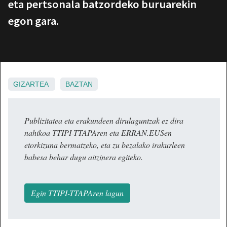
eta pertsonala batzordeko buruarekin
egon gara.
GIZARTEA
BAZTAN
Publizitatea eta erakundeen dirulaguntzak ez dira
nahikoa TTIPI-TTAPAren eta ERRAN.EUSen
etorkizuna bermatzeko, eta zu bezalako irakurleen
babesa behar dugu aitzinera egiteko.
Egin TTIPI-TTAPAren lagun