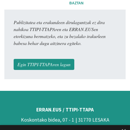
BAZTAN
Publizitatea eta erakundeen dirulaguntzak ez dira
nahikoa TTIPI-TTAPAren eta ERRAN.EUSen
etorkizuna bermatzeko, eta zu bezalako irakurleen
babesa behar dugu aitzinera egiteko.
Egin TTIPI-TTAPAren lagun
ERRAN.EUS / TTIPI-TTAPA
Koskontako bidea, 07 - 1 | 31770 LESAKA
(Nafarroa)