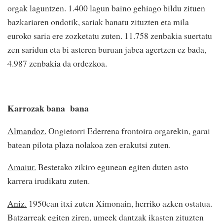
orgak laguntzen. 1.400 lagun baino gehiago bildu zituen
bazkariaren ondotik, sariak banatu zituzten eta mila
euroko saria ere zozketatu zuten. 11.758 zenbakia suertatu
zen saridun eta bi asteren buruan jabea agertzen ez bada,
4.987 zenbakia da ordezkoa.
Karrozak bana bana
Almandoz.
Ongietorri Ederrena frontoira orgarekin, garai
batean pilota plaza nolakoa zen erakutsi zuten.
Amaiur.
Bestetako zikiro egunean egiten duten asto
karrera irudikatu zuten.
Aniz.
1950ean itxi zuten Ximonain, herriko azken ostatua.
Batzarreak egiten ziren, umeek dantzak ikasten zituzten