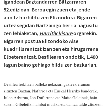
igandean Baztandarren Biltzarraren
52.edizioan. Beroa egin zuen eta jende
aunitz hurbildu zen Elizondora. Bigarren
urtez segidan Gartzaingo herria nagusitu
zen lehiaketan,
Harritik kisure
orgarekin.
Bigarren postua Elizondoko Aise
kuadrillarentzat izan zen eta hirugarrena
Elbeterentzat. Desfilearen ondotik, 1.400
lagun baino gehiago bildu zen bazkarian.
Desfilea irekitzen balleko nekazari gazteek eraman
zituzten Baztan, Nafarroa eta Euskal Herriko banderak,
Julen Arburua, Jon Dufurrena eta Maite Galainek, hain
zuzen. Gibeletik, hainbat musika eta dantza talde zituzten,