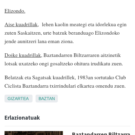
Elizondo.
Aise kuadrillak
, lehen kaolin meategi eta idorlekua egin
zuten Saskaitzen, urte batzuk beranduago Elizondoko
jende aunitzeri lana eman ziona.
Doike kuadrillak
, Baztandarren Biltzarraren aitzinetik
lotsak uxatzeko ongi gosaltzeko ohitura irudikatu zuen.
Belatzak eta Sagatsak kuadrillek, 1983an sortutako Club
Ciclista Baztandarra txirrindulari elkartea omendu zuen.
GIZARTEA
BAZTAN
Erlazionatuak
Baztandarren Biltzarra