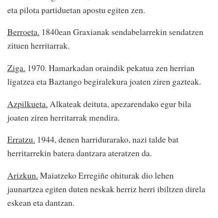
eta pilota partiduetan apostu egiten zen.
Berroeta.
1840ean Graxianak sendabelarrekin sendatzen
zituen herritarrak.
Ziga.
1970. Hamarkadan oraindik pekatua zen herrian
ligatzea eta Baztango begiralekura joaten ziren gazteak.
Azpilkueta.
Alkateak deituta, apezarendako egur bila
joaten ziren herritarrak mendira.
Erratzu.
1944, denen harridurarako, nazi talde bat
herritarrekin batera dantzara ateratzen da.
Arizkun.
Maiatzeko Erregiñe ohiturak dio lehen
jaunartzea egiten duten neskak herriz herri ibiltzen direla
eskean eta dantzan.