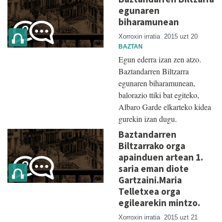
egunaren
biharamunean
Xorroxin irratia
2015 uzt 20
BAZTAN
Egun ederra izan zen atzo.
Baztandarren Biltzarra
egunaren biharamunean,
balorazio ttiki bat egiteko,
Albaro Garde elkarteko kidea
gurekin izan dugu.
Baztandarren
Biltzarrako orga
apainduen artean 1.
saria eman diote
Gartzaini.Maria
Telletxea orga
egilearekin mintzo.
Xorroxin irratia
2015 uzt 21