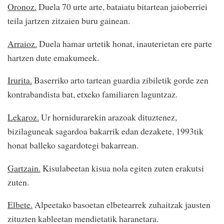
Oronoz.
Duela 70 urte arte, bataiatu bitartean jaioberriei
teila jartzen zitzaien buru gainean.
Arraioz.
Duela hamar urtetik honat, inauterietan ere parte
hartzen dute emakumeek.
Irurita.
Baserriko arto tartean guardia zibiletik gorde zen
kontrabandista bat, etxeko familiaren laguntzaz.
Lekaroz.
Ur hornidurarekin arazoak dituztenez,
bizilaguneak sagardoa bakarrik edan dezakete, 1993tik
honat balleko sagardotegi bakarrean.
Gartzain.
Kisulabeetan kisua nola egiten zuten erakutsi
zuten.
Elbete.
Alpeetako basoetan elbetearrek zuhaitzak jausten
zituzten kableetan mendietatik haranetara.