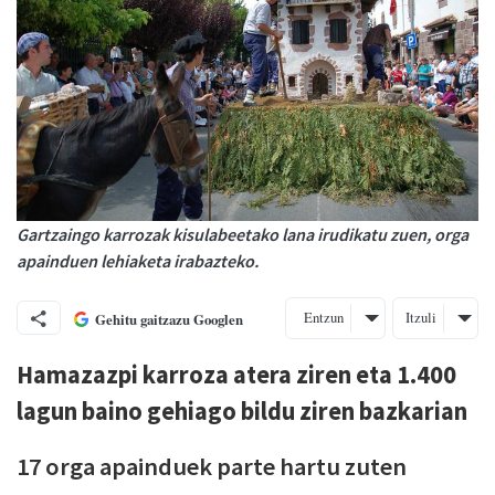
Gartzaingo karrozak kisulabeetako lana irudikatu zuen, orga
apainduen lehiaketa irabazteko.
Entzun
Itzuli
Gehitu gaitzazu Googlen
Hamazazpi karroza atera ziren eta 1.400
lagun baino gehiago bildu ziren bazkarian
17 orga apainduek parte hartu zuten