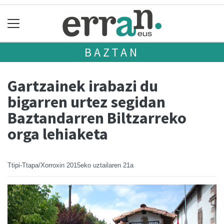
BAZTAN
Gartzainek irabazi du
bigarren urtez segidan
Baztandarren Biltzarreko
orga lehiaketa
Ttipi-Ttapa/Xorroxin
2015eko uztailaren 21a