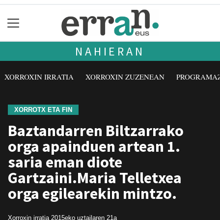
NAHIERAN
XORROXIN IRRATIA
XORROXIN ZUZENEAN
PROGRAMA
XORROTX ETA FIN
Baztandarren Biltzarrako
orga apainduen artean 1.
saria eman diote
Gartzaini.Maria Telletxea
orga egilearekin mintzo.
Xorroxin irratia
2015eko uztailaren 21a