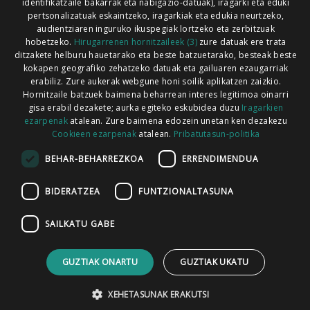
identifikatzaile bakarrak eta nabigazio-datuak), iragarki eta eduki
pertsonalizatuak eskaintzeko, iragarkiak eta edukia neurtzeko,
audientziaren inguruko ikuspegiak lortzeko eta zerbitzuak
hobetzeko.
Hirugarrenen hornitzaileek (3)
zure datuak ere trata
ditzakete helburu hauetarako eta beste batzuetarako, besteak beste
Codesyntaxek garatua
kokapen geografiko zehatzeko datuak eta gailuaren ezaugarriak
erabiliz. Zure aukerak webgune honi soilik aplikatzen zaizkio.
Hornitzaile batzuek baimena beharrean interes legitimoa oinarri
gisa erabil dezakete; aurka egiteko eskubidea duzu
Iragarkien
ezarpenak
atalean. Zure baimena edozein unetan ken dezakezu
Cookieen ezarpenak
atalean.
Pribatutasun-politika
HONI BURUZ
LEGE OHARRA
PUBLIZITATEA
BEHAR-BEHARREZKOA
ERRENDIMENDUA
ARAUAK
HARREMANETARAKO
RSS
BIDERATZEA
FUNTZIONALTASUNA
SAILKATU GABE
GUZTIAK ONARTU
GUZTIAK UKATU
XEHETASUNAK ERAKUTSI