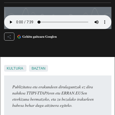
Gehitu gaitzazu Googlen
KULTURA
BAZTAN
Publizitatea eta erakundeen dirulaguntzak ez dira
nahikoa TTIPI-TTAPAren eta ERRAN.EUSen
etorkizuna bermatzeko, eta zu bezalako irakurleen
babesa behar dugu aitzinera egiteko.