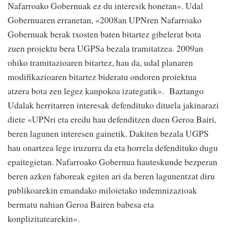
Nafarroako Gobernuak ez du interesik honetan». Udal
Gobernuaren erranetan, «2008an UPNren Nafarroako
Gobernuak berak txosten baten bitartez gibelerat bota
zuen proiektu bera UGPSa bezala tramitatzea. 2009an
ohiko tramitazioaren bitartez, hau da, udal planaren
modifikazioaren bitartez bideratu ondoren proiektua
atzera bota zen legez kanpokoa izategatik». Baztango
Udalak herritarren interesak defendituko dituela jakinarazi
diete «UPNri eta eredu hau defenditzen duen Geroa Bairi,
beren lagunen interesen gainetik. Dakiten bezala UGPS
hau onartzea lege iruzurra da eta horrela defendituko dugu
epaitegietan. Nafarroako Gobernua hauteskunde bezperan
beren azken faboreak egiten ari da beren lagunentzat diru
publikoarekin emandako miloietako indemnizazioak
bermatu nahian Geroa Bairen babesa eta
konplizitatearekin».