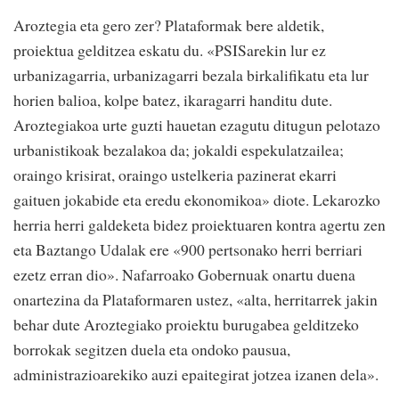
Aroztegia eta gero zer? Plataformak bere aldetik,
proiektua gelditzea eskatu du. «PSISarekin lur ez
urbanizagarria, urbanizagarri bezala birkalifikatu eta lur
horien balioa, kolpe batez, ikaragarri handitu dute.
Aroztegiakoa urte guzti hauetan ezagutu ditugun pelotazo
urbanistikoak bezalakoa da; jokaldi espekulatzailea;
oraingo krisirat, oraingo ustelkeria pazinerat ekarri
gaituen jokabide eta eredu ekonomikoa» diote. Lekarozko
herria herri galdeketa bidez proiektuaren kontra agertu zen
eta Baztango Udalak ere «900 pertsonako herri berriari
ezetz erran dio». Nafarroako Gobernuak onartu duena
onartezina da Plataformaren ustez, «alta, herritarrek jakin
behar dute Aroztegiako proiektu burugabea gelditzeko
borrokak segitzen duela eta ondoko pausua,
administrazioarekiko auzi epaitegirat jotzea izanen dela».