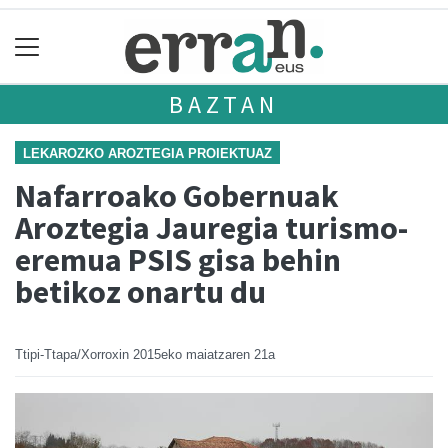
BAZTAN
LEKAROZKO AROZTEGIA PROIEKTUAZ
Nafarroako Gobernuak
Aroztegia Jauregia turismo-
eremua PSIS gisa behin
betikoz onartu du
Ttipi-Ttapa/Xorroxin
2015eko maiatzaren 21a