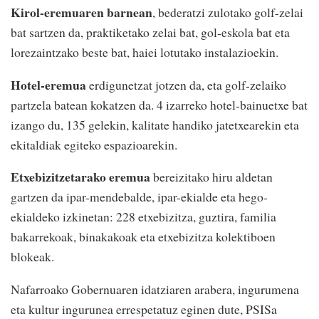
Kirol-eremuaren barnean
, bederatzi zulotako golf-zelai
bat sartzen da, praktiketako zelai bat, gol-eskola bat eta
lorezaintzako beste bat, haiei lotutako instalazioekin.
Hotel-eremua
erdigunetzat jotzen da, eta golf-zelaiko
partzela batean kokatzen da. 4 izarreko hotel-bainuetxe bat
izango du, 135 gelekin, kalitate handiko jatetxearekin eta
ekitaldiak egiteko espazioarekin.
Etxebizitzetarako eremua
bereizitako hiru aldetan
gartzen da ipar-mendebalde, ipar-ekialde eta hego-
ekialdeko izkinetan: 228 etxebizitza, guztira, familia
bakarrekoak, binakakoak eta etxebizitza kolektiboen
blokeak.
Nafarroako Gobernuaren idatziaren arabera, ingurumena
eta kultur ingurunea errespetatuz eginen dute, PSISa