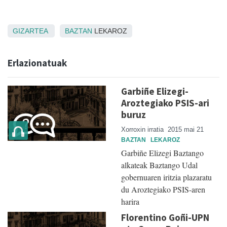
GIZARTEA
BAZTAN
LEKAROZ
Erlazionatuak
Garbiñe Elizegi-
Aroztegiako PSIS-ari
buruz
Xorroxin irratia
2015 mai 21
BAZTAN
LEKAROZ
Garbiñe Elizegi Baztango
alkateak Baztango Udal
gobernuaren iritzia plazaratu
du Aroztegiako PSIS-aren
harira
Florentino Goñi-UPN