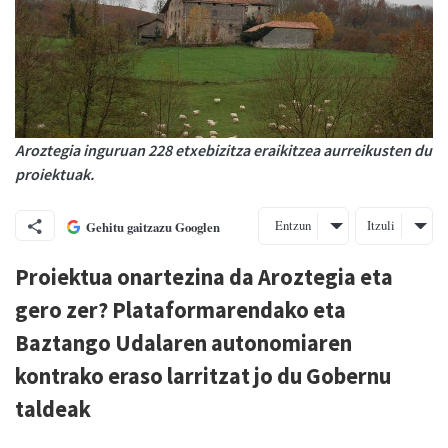
Aroztegia inguruan 228 etxebizitza eraikitzea aurreikusten du
proiektuak.
Entzun
Itzuli
Gehitu gaitzazu Googlen
Proiektua onartezina da Aroztegia eta
gero zer? Plataformarendako eta
Baztango Udalaren autonomiaren
kontrako eraso larritzat jo du Gobernu
taldeak