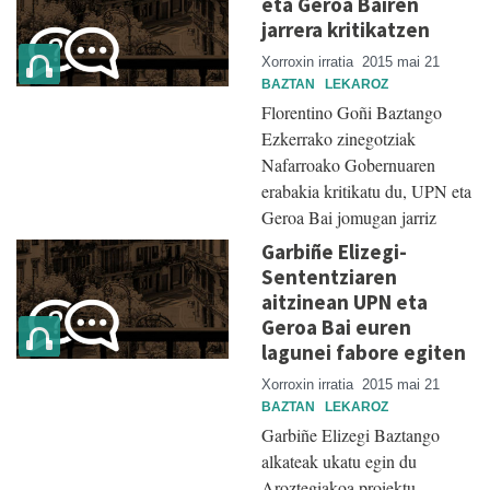
eta Geroa Bairen
jarrera kritikatzen
Xorroxin irratia
2015 mai 21
BAZTAN
LEKAROZ
Florentino Goñi Baztango
Ezkerrako zinegotziak
Nafarroako Gobernuaren
erabakia kritikatu du, UPN eta
Geroa Bai jomugan jarriz
Garbiñe Elizegi-
Sententziaren
aitzinean UPN eta
Geroa Bai euren
lagunei fabore egiten
Xorroxin irratia
2015 mai 21
BAZTAN
LEKAROZ
Garbiñe Elizegi Baztango
alkateak ukatu egin du
Aroztegiakoa proiektu