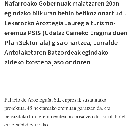
Nafarroako Gobernuak maiatzaren 20an
egindako bilkuran behin betikoz onartu du
Lekarozko Aroztegia Jauregia turismo-
eremua PSIS (Udalaz Gaineko Eragina duen
Plan Sektoriala) gisa onartzea, Lurralde
Antolaketaren Batzordeak egindako
aldeko txostena jaso ondoren.
Palacio de Arozteguía, S.L enpresak sustatutako
proiektua, 45 hektareako eremuan garatzen da, eta
bereizitako hiru eremu egitea proposatzen du: kirol, hotel
eta etxebizitzetarako.