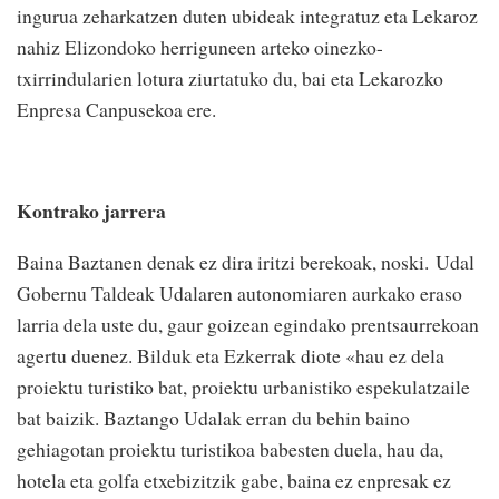
ingurua zeharkatzen duten ubideak integratuz eta Lekaroz
nahiz Elizondoko herriguneen arteko oinezko-
txirrindularien lotura ziurtatuko du, bai eta Lekarozko
Enpresa Canpusekoa ere.
Kontrako jarrera
Baina Baztanen denak ez dira iritzi berekoak, noski. Udal
Gobernu Taldeak Udalaren autonomiaren aurkako eraso
larria dela uste du, gaur goizean egindako prentsaurrekoan
agertu duenez. Bilduk eta Ezkerrak diote «hau ez dela
proiektu turistiko bat, proiektu urbanistiko espekulatzaile
bat baizik. Baztango Udalak erran du behin baino
gehiagotan proiektu turistikoa babesten duela, hau da,
hotela eta golfa etxebizitzik gabe, baina ez enpresak ez