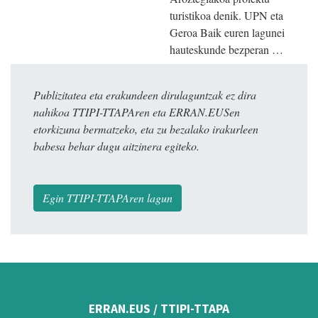
turistikoa denik. UPN eta
Geroa Baik euren lagunei
hauteskunde bezperan …
Publizitatea eta erakundeen dirulaguntzak ez dira
nahikoa TTIPI-TTAPAren eta ERRAN.EUSen
etorkizuna bermatzeko, eta zu bezalako irakurleen
babesa behar dugu aitzinera egiteko.
Egin TTIPI-TTAPAren lagun
ERRAN.EUS / TTIPI-TTAPA