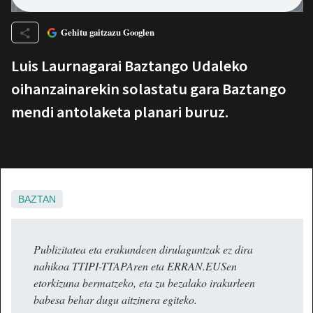
Gehitu gaitzazu Googlen
Luis Laurnagarai Baztango Udaleko
oihanzainarekin solastatu gara Baztango
mendi antolaketa planari buruz.
BAZTAN
Publizitatea eta erakundeen dirulaguntzak ez dira
nahikoa TTIPI-TTAPAren eta ERRAN.EUSen
etorkizuna bermatzeko, eta zu bezalako irakurleen
babesa behar dugu aitzinera egiteko.