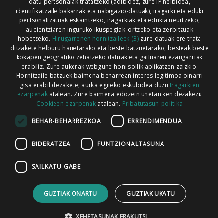
Xorroxin irratia | Lesaka | T. 948638288
datu pertsonalak tratatzeko (adibidez, zure IP helbidea,
identifikatzaile bakarrak eta nabigazio-datuak), iragarki eta eduki
pertsonalizatuak eskaintzeko, iragarkiak eta edukia neurtzeko,
audientziaren inguruko ikuspegiak lortzeko eta zerbitzuak
hobetzeko.
Hirugarrenen hornitzaileek (3)
zure datuak ere trata
ditzakete helburu hauetarako eta beste batzuetarako, besteak beste
Codesyntaxek garatua
kokapen geografiko zehatzeko datuak eta gailuaren ezaugarriak
erabiliz. Zure aukerak webgune honi soilik aplikatzen zaizkio.
Hornitzaile batzuek baimena beharrean interes legitimoa oinarri
gisa erabil dezakete; aurka egiteko eskubidea duzu
Iragarkien
ezarpenak
atalean. Zure baimena edozein unetan ken dezakezu
Cookieen ezarpenak
atalean.
Pribatutasun-politika
HONI BURUZ
LEGE OHARRA
PUBLIZITATEA
BEHAR-BEHARREZKOA
ERRENDIMENDUA
ARAUAK
HARREMANETARAKO
RSS
BIDERATZEA
FUNTZIONALTASUNA
SAILKATU GABE
GUZTIAK ONARTU
GUZTIAK UKATU
XEHETASUNAK ERAKUTSI