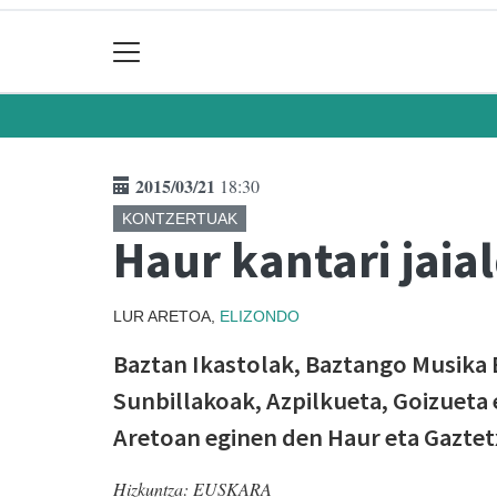
2015/03/21
18:30
KONTZERTUAK
Haur kantari jaia
LUR ARETOA,
ELIZONDO
Baztan Ikastolak, Baztango Musika 
Sunbillakoak, Azpilkueta, Goizueta 
Aretoan eginen den Haur eta Gaztet
Hizkuntza:
EUSKARA