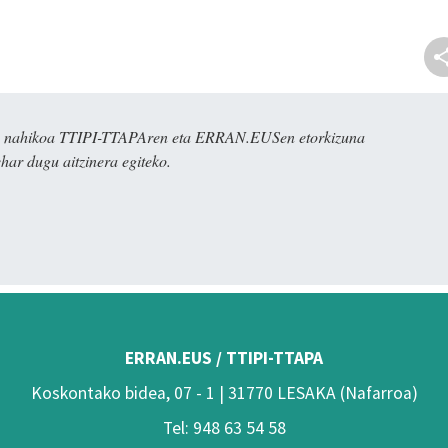
dira nahikoa TTIPI-TTAPAren eta ERRAN.EUSen etorkizuna
har dugu aitzinera egiteko.
ERRAN.EUS / TTIPI-TTAPA
Koskontako bidea, 07 - 1 | 31770 LESAKA (Nafarroa)
Tel: 948 63 54 58