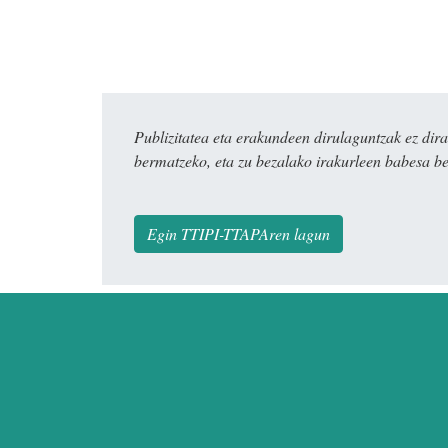
Publizitatea eta erakundeen dirulaguntzak ez 
bermatzeko, eta zu bezalako irakurleen babesa be
Egin TTIPI-TTAPAren lagun