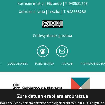
Xorroxin irratia | Elizondo | T. 948581226
Xorroxin irratia | Lesaka | T. 948638288
Codesyntaxek garatua
Z
LEGE OHARRA
PUBLIZITATEA
ARAUAK
HARREMANETAR
Zure datuen erabilera arduratsua
 bazkideek cookieak eta antzeko teknologiak erabiltzen ditugu zure gailuan