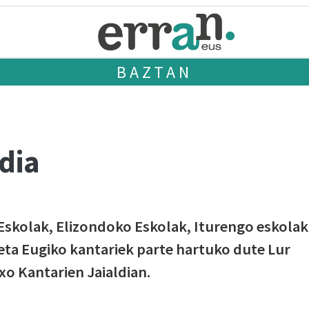
BAZTAN
ldia
Eskolak, Elizondoko Eskolak, Iturengo eskolak
eta Eugiko kantariek parte hartuko dute Lur
xo Kantarien Jaialdian.