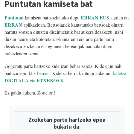
Puntutan kamiseta bat
Puntutan
ERRAN.EUS
kamiseta bat zozkatuko dugu
atarian eta
ERRAN
aplikazioan. Bertsolariek kantatutako bertsoak oinarri
hartuta sortzen dituzten diseinuetatik bat aukera dezakezu, nahi
duzun neurri eta koloretan. Ekainaren 1era arte parte hartu
dezakezu zozketan eta egunean berean jakinaraziko dugu
irabazlearen izena.
Gogoratu parte hartzeko kide izan behar zarela. Kide egin nahi
baduzu egin klik
hemen
. Kidetza berriak ditugu aukeran,
kidetza
DIGITALA
ETXEKOAK
eta
.
Ez galdu aukera. Zorte on!
Zozketan parte hartzeko epea
bukatu da.