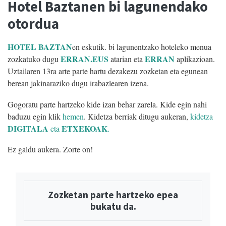
Hotel Baztanen bi lagunendako
otordua
HOTEL BAZTAN
en eskutik. bi lagunentzako hoteleko menua
ERRAN.EUS
ERRAN
zozkatuko dugu
atarian eta
aplikazioan.
Uztailaren 13ra arte parte hartu dezakezu zozketan eta egunean
berean jakinaraziko dugu irabazlearen izena.
Gogoratu parte hartzeko kide izan behar zarela. Kide egin nahi
baduzu egin klik
hemen
. Kidetza berriak ditugu aukeran,
kidetza
DIGITALA
ETXEKOAK
eta
.
Ez galdu aukera. Zorte on!
Zozketan parte hartzeko epea
bukatu da.