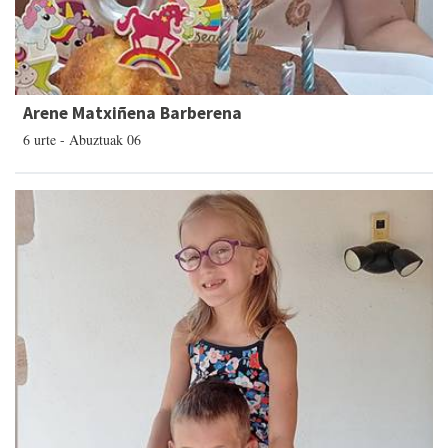
Arene Matxiñena Barberena
6 urte - Abuztuak 06