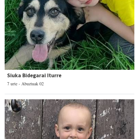
Siuka Bidegarai Iturre
7 urte - Abuztuak 02