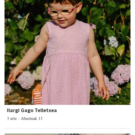
Ilargi Gago Telletxea
3 urte - Abuztuak 13