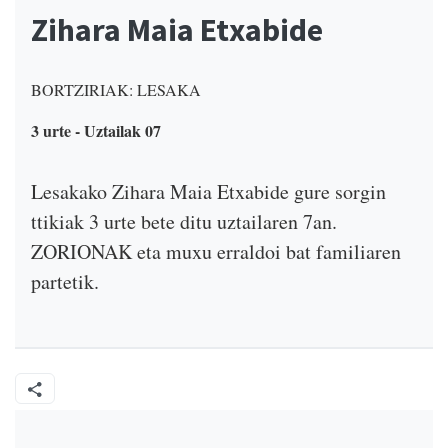
Zihara Maia Etxabide
BORTZIRIAK: LESAKA
3 urte - Uztailak 07
Lesakako Zihara Maia Etxabide gure sorgin
ttikiak 3 urte bete ditu uztailaren 7an.
ZORIONAK eta muxu erraldoi bat familiaren
partetik.