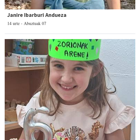
Janire Ibarburi Andueza
14 urte - Abuztuak 07