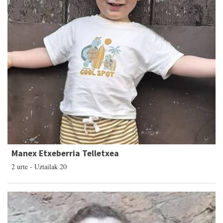
Manex Etxeberria Telletxea
2 urte - Uztailak 20