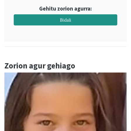
Gehitu zorion agurra:
Bidali
Zorion agur gehiago