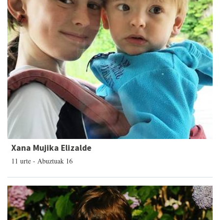
Xana Mujika Elizalde
11 urte - Abuztuak 16