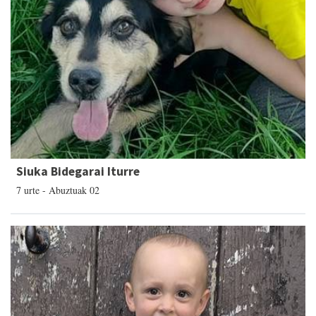
Siuka Bidegarai Iturre
7 urte - Abuztuak 02