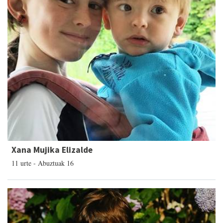
Xana Mujika Elizalde
11 urte - Abuztuak 16