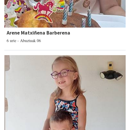
Arene Matxiñena Barberena
6 urte - Abuztuak 06