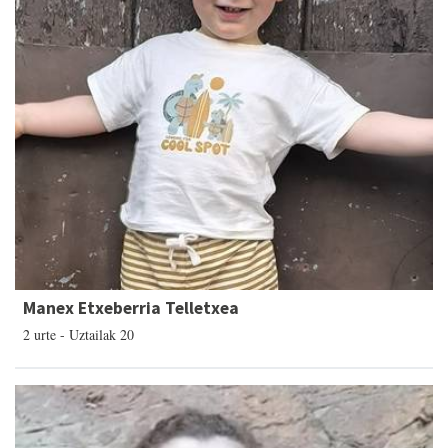
Manex Etxeberria Telletxea
2 urte - Uztailak 20