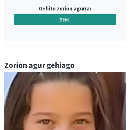
Gehitu zorion agurra:
Bidali
Zorion agur gehiago