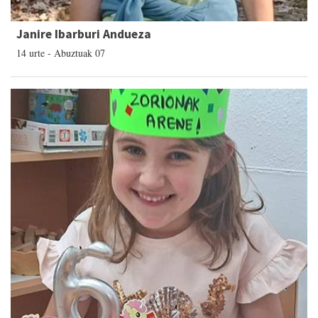
Janire Ibarburi Andueza
14 urte - Abuztuak 07