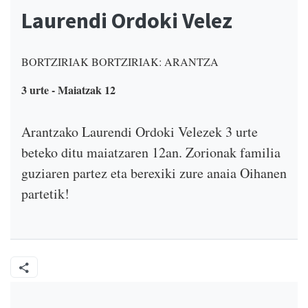
Laurendi Ordoki Velez
BORTZIRIAK BORTZIRIAK: ARANTZA
3 urte - Maiatzak 12
Arantzako Laurendi Ordoki Velezek 3 urte
beteko ditu maiatzaren 12an. Zorionak familia
guziaren partez eta berexiki zure anaia Oihanen
partetik!