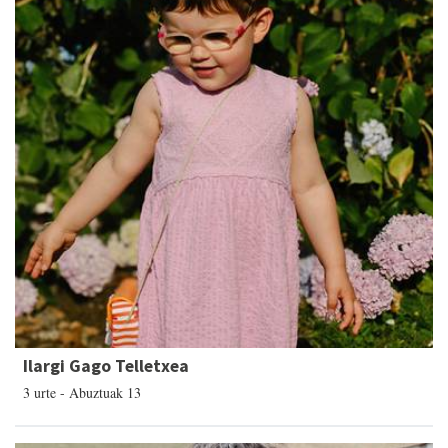
Ilargi Gago Telletxea
3 urte - Abuztuak 13