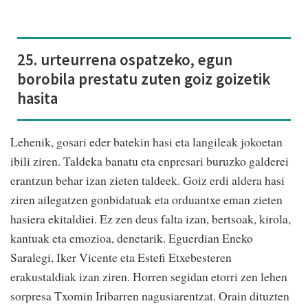
25. urteurrena ospatzeko, egun
borobila prestatu zuten goiz goizetik
hasita
Lehenik, gosari eder batekin hasi eta langileak jokoetan
ibili ziren. Taldeka banatu eta enpresari buruzko galderei
erantzun behar izan zieten taldeek. Goiz erdi aldera hasi
ziren ailegatzen gonbidatuak eta orduantxe eman zieten
hasiera ekitaldiei. Ez zen deus falta izan, bertsoak, kirola,
kantuak eta emozioa, denetarik. Eguerdian Eneko
Saralegi, Iker Vicente eta Estefi Etxebesteren
erakustaldiak izan ziren. Horren segidan etorri zen lehen
sorpresa Txomin Iribarren nagusiarentzat. Orain dituzten