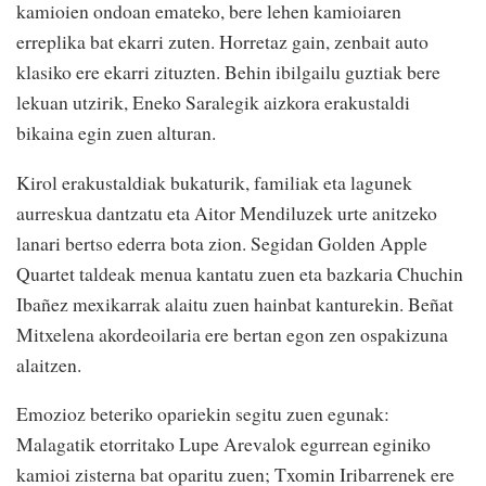
kamioien ondoan emateko, bere lehen kamioiaren
erreplika bat ekarri zuten. Horretaz gain, zenbait auto
klasiko ere ekarri zituzten. Behin ibilgailu guztiak bere
lekuan utzirik, Eneko Saralegik aizkora erakustaldi
bikaina egin zuen alturan.
Kirol erakustaldiak bukaturik, familiak eta lagunek
aurreskua dantzatu eta Aitor Mendiluzek urte anitzeko
lanari bertso ederra bota zion. Segidan Golden Apple
Quartet taldeak menua kantatu zuen eta bazkaria Chuchin
Ibañez mexikarrak alaitu zuen hainbat kanturekin. Beñat
Mitxelena akordeoilaria ere bertan egon zen ospakizuna
alaitzen.
Emozioz beteriko opariekin segitu zuen egunak:
Malagatik etorritako Lupe Arevalok egurrean eginiko
kamioi zisterna bat oparitu zuen; Txomin Iribarrenek ere