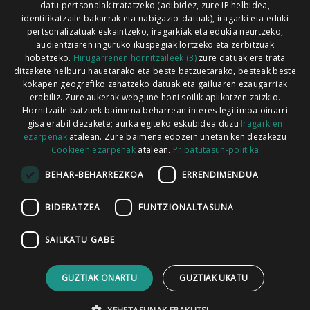
datu pertsonalak tratatzeko (adibidez, zure IP helbidea,
Xorroxin irratia | Lesaka | T. 948638288
identifikatzaile bakarrak eta nabigazio-datuak), iragarki eta eduki
pertsonalizatuak eskaintzeko, iragarkiak eta edukia neurtzeko,
audientziaren inguruko ikuspegiak lortzeko eta zerbitzuak
hobetzeko.
Hirugarrenen hornitzaileek (3)
zure datuak ere trata
ditzakete helburu hauetarako eta beste batzuetarako, besteak beste
Codesyntaxek garatua
kokapen geografiko zehatzeko datuak eta gailuaren ezaugarriak
erabiliz. Zure aukerak webgune honi soilik aplikatzen zaizkio.
Hornitzaile batzuek baimena beharrean interes legitimoa oinarri
gisa erabil dezakete; aurka egiteko eskubidea duzu
Iragarkien
ezarpenak
atalean. Zure baimena edozein unetan ken dezakezu
Cookieen ezarpenak
atalean.
Pribatutasun-politika
HONI BURUZ
LEGE OHARRA
PUBLIZITATEA
BEHAR-BEHARREZKOA
ERRENDIMENDUA
ARAUAK
HARREMANETARAKO
RSS
BIDERATZEA
FUNTZIONALTASUNA
SAILKATU GABE
GUZTIAK ONARTU
GUZTIAK UKATU