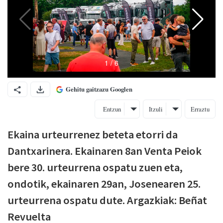
Gehitu gaitzazu Googlen
Entzun
Itzuli
Erraztu
Ekaina urteurrenez beteta etorri da
Dantxarinera. Ekainaren 8an Venta Peiok
bere 30. urteurrena ospatu zuen eta,
ondotik, ekainaren 29an, Josenearen 25.
urteurrena ospatu dute. Argazkiak: Beñat
Revuelta