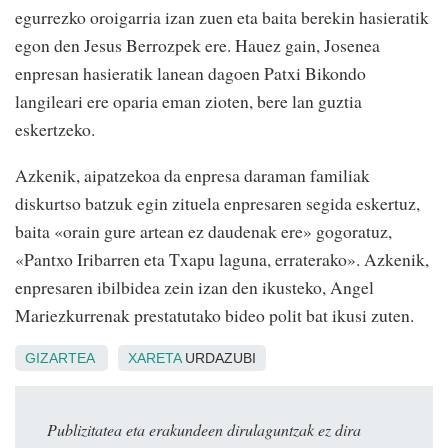
egurrezko oroigarria izan zuen eta baita berekin hasieratik
egon den Jesus Berrozpek ere. Hauez gain, Josenea
enpresan hasieratik lanean dagoen Patxi Bikondo
langileari ere oparia eman zioten, bere lan guztia
eskertzeko.
Azkenik, aipatzekoa da enpresa daraman familiak
diskurtso batzuk egin zituela enpresaren segida eskertuz,
baita «orain gure artean ez daudenak ere» gogoratuz,
«Pantxo Iribarren eta Txapu laguna, erraterako». Azkenik,
enpresaren ibilbidea zein izan den ikusteko, Angel
Mariezkurrenak prestatutako bideo polit bat ikusi zuten.
GIZARTEA
XARETA
URDAZUBI
Publizitatea eta erakundeen dirulaguntzak ez dira