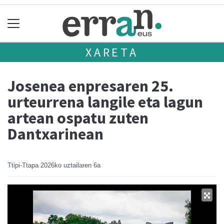
XARETA
Josenea enpresaren 25.
urteurrena langile eta lagun
artean ospatu zuten
Dantxarinean
Ttipi-Ttapa
2026ko uztailaren 6a