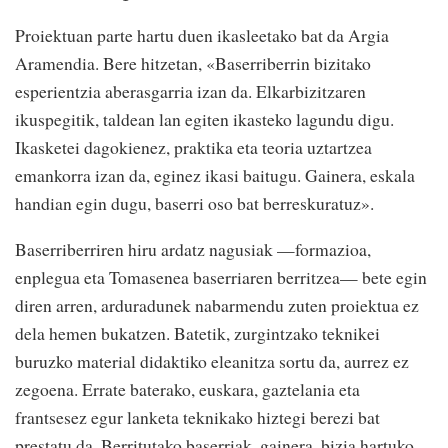
Proiektuan parte hartu duen ikasleetako bat da Argia
Aramendia. Bere hitzetan, «Baserriberrin bizitako
esperientzia aberasgarria izan da. Elkarbizitzaren
ikuspegitik, taldean lan egiten ikasteko lagundu digu.
Ikasketei dagokienez, praktika eta teoria uztartzea
emankorra izan da, eginez ikasi baitugu. Gainera, eskala
handian egin dugu, baserri oso bat berreskuratuz».
Baserriberriren hiru ardatz nagusiak —formazioa,
enplegua eta Tomasenea baserriaren berritzea— bete egin
diren arren, arduradunek nabarmendu zuten proiektua ez
dela hemen bukatzen. Batetik, zurgintzako teknikei
buruzko material didaktiko eleanitza sortu da, aurrez ez
zegoena. Errate baterako, euskara, gaztelania eta
frantsesez egur lanketa teknikako hiztegi berezi bat
prestatu da. Berritutako baserriak, gainera, bizia hartuko