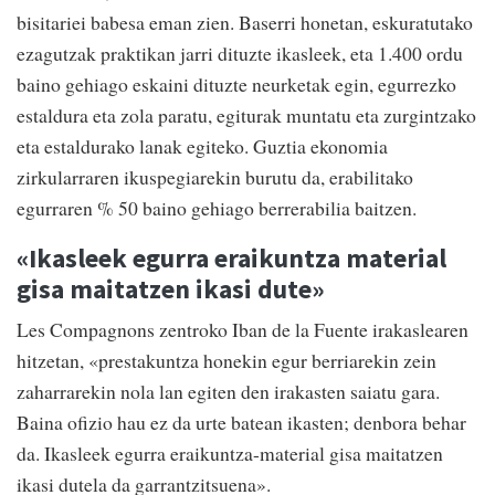
bisitariei babesa eman zien. Baserri honetan, eskuratutako
ezagutzak praktikan jarri dituzte ikasleek, eta 1.400 ordu
baino gehiago eskaini dituzte neurketak egin, egurrezko
estaldura eta zola paratu, egiturak muntatu eta zurgintzako
eta estaldurako lanak egiteko. Guztia ekonomia
zirkularraren ikuspegiarekin burutu da, erabilitako
egurraren % 50 baino gehiago berrerabilia baitzen.
«Ikasleek egurra eraikuntza material
gisa maitatzen ikasi dute»
Les Compagnons zentroko Iban de la Fuente irakaslearen
hitzetan, «prestakuntza honekin egur berriarekin zein
zaharrarekin nola lan egiten den irakasten saiatu gara.
Baina ofizio hau ez da urte batean ikasten; denbora behar
da. Ikasleek egurra eraikuntza-material gisa maitatzen
ikasi dutela da garrantzitsuena».