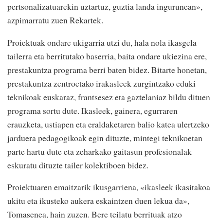
pertsonalizatuarekin uztartuz, guztia landa ingurunean»,
azpimarratu zuen Rekartek.
Proiektuak ondare ukigarria utzi du, hala nola ikasgela
tailerra eta berritutako baserria, baita ondare ukiezina ere,
prestakuntza programa berri baten bidez. Bitarte honetan,
prestakuntza zentroetako irakasleek zurgintzako eduki
teknikoak euskaraz, frantsesez eta gaztelaniaz bildu dituen
programa sortu dute. Ikasleek, gainera, egurraren
erauzketa, ustiapen eta eraldaketaren balio katea ulertzeko
jarduera pedagogikoak egin dituzte, mintegi teknikoetan
parte hartu dute eta zeharkako gaitasun profesionalak
eskuratu dituzte tailer kolektiboen bidez.
Proiektuaren emaitzarik ikusgarriena, «ikasleek ikasitakoa
ukitu eta ikusteko aukera eskaintzen duen lekua da»,
Tomasenea, hain zuzen. Bere teilatu berrituak atzo