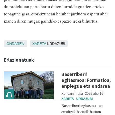
du proiektuan parte hartu duten lurralde guztien arteko
topagune gisa, etorkizunean hainbat jarduera ospatu ahal
izanen diren mugaz gaindiko espazio ireki bihurtuz.
ONDAREA
XARETA
URDAZUBI
Erlazionatuak
Baserriberri
egitasmoa: Formazioa,
enplegua eta ondarea
Xorroxin irratia
2025 abe 16
XARETA
URDAZUBI
Baserriberri egitasmoaren
emaitzak bertatik bertara