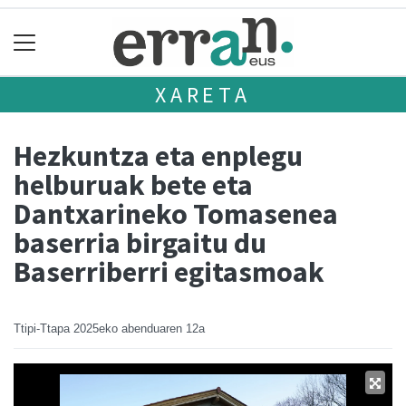
XARETA
Hezkuntza eta enplegu
helburuak bete eta
Dantxarineko Tomasenea
baserria birgaitu du
Baserriberri egitasmoak
Ttipi-Ttapa
2025eko abenduaren 12a