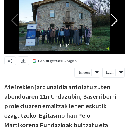
Gehitu gaitzazu Googlen
Entzun
Itzuli
Ate irekien jardunaldia antolatu zuten
abenduaren 11n Urdazubin, Baserriberri
proiektuaren emaitzak lehen eskutik
ezagutzeko. Egitasmo hau Peio
Martikorena Fundazioak bultzatu eta