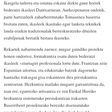
Ikasgela tailerra eta ostatua eskaini dizkie gune horrek
bederatzi ikasleei Dantxarinean. Aurkezpenaren ondotik,
parte hartzaileek zaharberritutako Tomasenea baserria
bisitatu zuten, ikasleek ikasitako egur lanketa teknikek
landa eraikin tradizionalak berreskuratzeko dituzten
erabilpenak bertatik bertara ikusteko.
Rekartek nabarmendu zuenez, mugaz gaindiko proiektu
honen ondorioz, formakuntza osatu duten bederatzi
ikasleek «ziurtagiri profesionala lortu dute, Frantzian zein
Espainian aitortua, eta edukietako batzuk dagoeneko
hautazko irakasgai gisa eskaintzen dira prestakuntza
zentroetan. Hezkuntza mailako mugarri garrantzitsua da,
izan ere, egurrezko artisautza ez zen Euskal Herriko
hezkuntza sistemetako prestakuntzan irakasten.
Baserriberri proiekturako bereziki diseinatutako