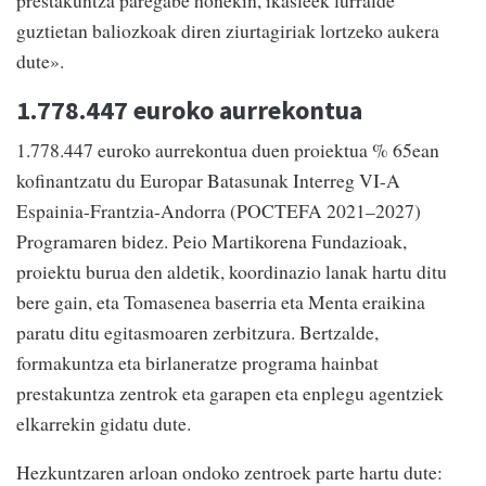
prestakuntza paregabe honekin, ikasleek lurralde
guztietan baliozkoak diren ziurtagiriak lortzeko aukera
dute».
1.778.447 euroko aurrekontua
1.778.447 euroko aurrekontua duen proiektua % 65ean
kofinantzatu du Europar Batasunak Interreg VI-A
Espainia-Frantzia-Andorra (POCTEFA 2021–2027)
Programaren bidez. Peio Martikorena Fundazioak,
proiektu burua den aldetik, koordinazio lanak hartu ditu
bere gain, eta Tomasenea baserria eta Menta eraikina
paratu ditu egitasmoaren zerbitzura. Bertzalde,
formakuntza eta birlaneratze programa hainbat
prestakuntza zentrok eta garapen eta enplegu agentziek
elkarrekin gidatu dute.
Hezkuntzaren arloan ondoko zentroek parte hartu dute: