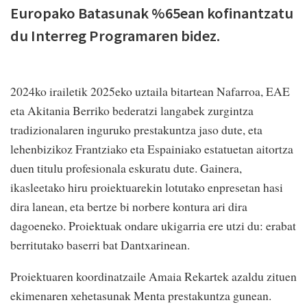
Europako Batasunak %65ean kofinantzatu
du Interreg Programaren bidez.
2024ko irailetik 2025eko uztaila bitartean Nafarroa, EAE
eta Akitania Berriko bederatzi langabek zurgintza
tradizionalaren inguruko prestakuntza jaso dute, eta
lehenbizikoz Frantziako eta Espainiako estatuetan aitortza
duen titulu profesionala eskuratu dute. Gainera,
ikasleetako hiru proiektuarekin lotutako enpresetan hasi
dira lanean, eta bertze bi norbere kontura ari dira
dagoeneko. Proiektuak ondare ukigarria ere utzi du: erabat
berritutako baserri bat Dantxarinean.
Proiektuaren koordinatzaile Amaia Rekartek azaldu zituen
ekimenaren xehetasunak Menta prestakuntza gunean.