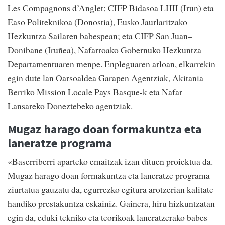
Les Compagnons d’Anglet; CIFP Bidasoa LHII (Irun) eta
Easo Politeknikoa (Donostia), Eusko Jaurlaritzako
Hezkuntza Sailaren babespean; eta CIFP San Juan–
Donibane (Iruñea), Nafarroako Gobernuko Hezkuntza
Departamentuaren menpe. Enpleguaren arloan, elkarrekin
egin dute lan Oarsoaldea Garapen Agentziak, Akitania
Berriko Mission Locale Pays Basque-k eta Nafar
Lansareko Doneztebeko agentziak.
Mugaz harago doan formakuntza eta
laneratze programa
«Baserriberri aparteko emaitzak izan dituen proiektua da.
Mugaz harago doan formakuntza eta laneratze programa
ziurtatua gauzatu da, egurrezko egitura arotzerian kalitate
handiko prestakuntza eskainiz. Gainera, hiru hizkuntzatan
egin da, eduki tekniko eta teorikoak laneratzerako babes