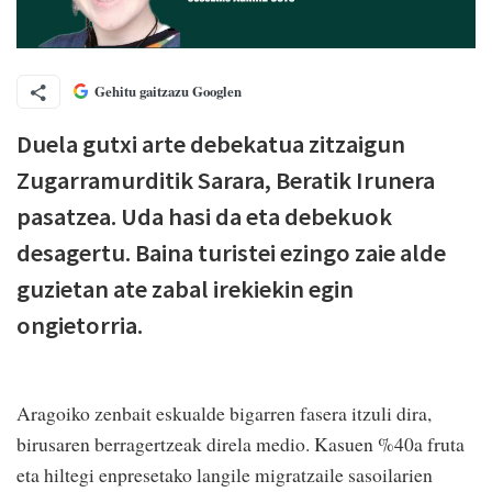
Gehitu gaitzazu Googlen
Duela gutxi arte debekatua zitzaigun
Zugarramurditik Sarara, Beratik Irunera
pasatzea. Uda hasi da eta debekuok
desagertu. Baina turistei ezingo zaie alde
guzietan ate zabal irekiekin egin
ongietorria.
Aragoiko zenbait eskualde bigarren fasera itzuli dira,
birusaren berragertzeak direla medio. Kasuen %40a fruta
eta hiltegi enpresetako langile migratzaile sasoilarien