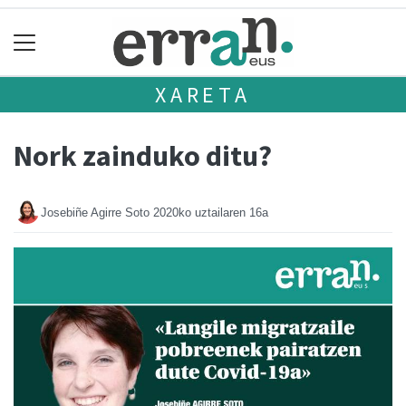
XARETA
Nork zainduko ditu?
Josebiñe Agirre Soto
2020ko uztailaren 16a