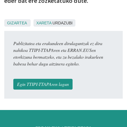
eder bat ere zozketatuko dute.
GIZARTEA
XARETA
URDAZUBI
Publizitatea eta erakundeen dirulaguntzak ez dira
nahikoa TTIPI-TTAPAren eta ERRAN.EUSen
etorkizuna bermatzeko, eta zu bezalako irakurleen
babesa behar dugu aitzinera egiteko.
Egin TTIPI-TTAPAren lagun