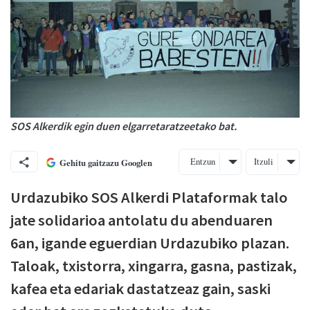
SOS Alkerdik egin duen elgarretaratzeetako bat.
Entzun
Itzuli
Gehitu gaitzazu Googlen
Urdazubiko SOS Alkerdi Plataformak talo
jate solidarioa antolatu du abenduaren
6an, igande eguerdian Urdazubiko plazan.
Taloak, txistorra, xingarra, gasna, pastizak,
kafea eta edariak dastatzeaz gain, saski