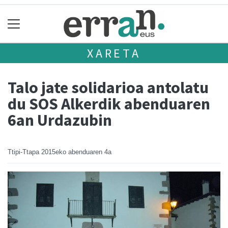
XARETA
Talo jate solidarioa antolatu
du SOS Alkerdik abenduaren
6an Urdazubin
Ttipi-Ttapa
2015eko abenduaren 4a