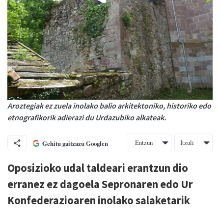
Aroztegiak ez zuela inolako balio arkitektoniko, historiko edo
etnografikorik adierazi du Urdazubiko alkateak.
Entzun
Itzuli
Gehitu gaitzazu Googlen
Oposizioko udal taldeari erantzun dio
erranez ez dagoela Sepronaren edo Ur
Konfederazioaren inolako salaketarik