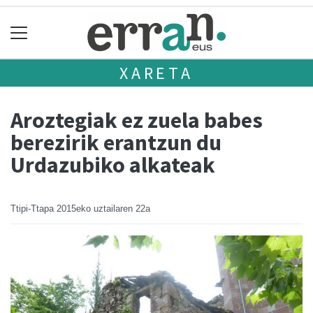
XARETA
Aroztegiak ez zuela babes
berezirik erantzun du
Urdazubiko alkateak
Ttipi-Ttapa
2015eko uztailaren 22a