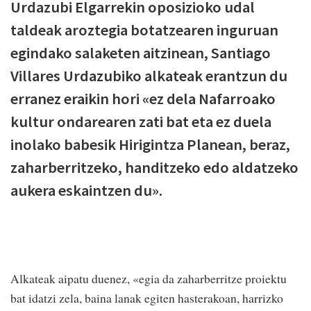
Urdazubi Elgarrekin oposizioko udal
taldeak aroztegia botatzearen inguruan
egindako salaketen aitzinean, Santiago
Villares Urdazubiko alkateak erantzun du
erranez eraikin hori «ez dela Nafarroako
kultur ondarearen zati bat eta ez duela
inolako babesik Hirigintza Planean, beraz,
zaharberritzeko, handitzeko edo aldatzeko
aukera eskaintzen du».
Alkateak aipatu duenez, «egia da zaharberritze proiektu
bat idatzi zela, baina lanak egiten hasterakoan, harrizko