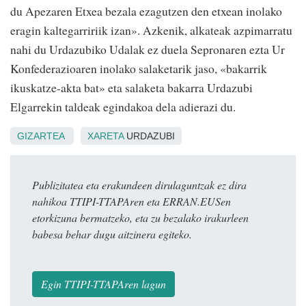
du Apezaren Etxea bezala ezagutzen den etxean inolako
eragin kaltegarririik izan». Azkenik, alkateak azpimarratu
nahi du Urdazubiko Udalak ez duela Sepronaren ezta Ur
Konfederazioaren inolako salaketarik jaso, «bakarrik
ikuskatze-akta bat» eta salaketa bakarra Urdazubi
Elgarrekin taldeak egindakoa dela adierazi du.
GIZARTEA
XARETA
URDAZUBI
Publizitatea eta erakundeen dirulaguntzak ez dira
nahikoa TTIPI-TTAPAren eta ERRAN.EUSen
etorkizuna bermatzeko, eta zu bezalako irakurleen
babesa behar dugu aitzinera egiteko.
Egin TTIPI-TTAPAren lagun