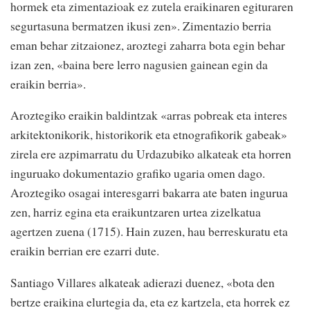
hormek eta zimentazioak ez zutela eraikinaren egituraren
segurtasuna bermatzen ikusi zen». Zimentazio berria
eman behar zitzaionez, aroztegi zaharra bota egin behar
izan zen, «baina bere lerro nagusien gainean egin da
eraikin berria».
Aroztegiko eraikin baldintzak «arras pobreak eta interes
arkitektonikorik, historikorik eta etnografikorik gabeak»
zirela ere azpimarratu du Urdazubiko alkateak eta horren
inguruako dokumentazio grafiko ugaria omen dago.
Aroztegiko osagai interesgarri bakarra ate baten ingurua
zen, harriz egina eta eraikuntzaren urtea zizelkatua
agertzen zuena (1715). Hain zuzen, hau berreskuratu eta
eraikin berrian ere ezarri dute.
Santiago Villares alkateak adierazi duenez, «bota den
bertze eraikina elurtegia da, eta ez kartzela, eta horrek ez