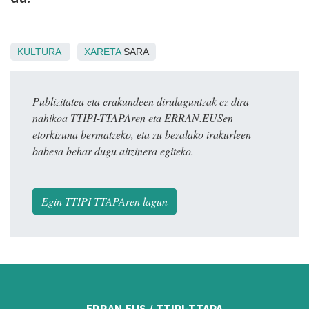
KULTURA
XARETA
SARA
Publizitatea eta erakundeen dirulaguntzak ez dira
nahikoa TTIPI-TTAPAren eta ERRAN.EUSen
etorkizuna bermatzeko, eta zu bezalako irakurleen
babesa behar dugu aitzinera egiteko.
Egin TTIPI-TTAPAren lagun
ERRAN.EUS / TTIPI-TTAPA