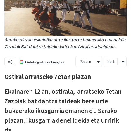
Sarako plazan eskainiko dute ikasturte bukaerako emanaldia
Zazpiak Bat dantza taldeko kideek ortziral arratsaldean.
Entzun
Itzuli
Gehitu gaitzazu Googlen
Ostiral arratseko 7etan plazan
Ekainaren 12 an, ostirala, arratseko 7etan
Zazpiak bat dantza taldeak bere urte
bukaerako ikusgarria emanen du Sarako
plazan. Ikusgarria denei idekia eta urririk
da.