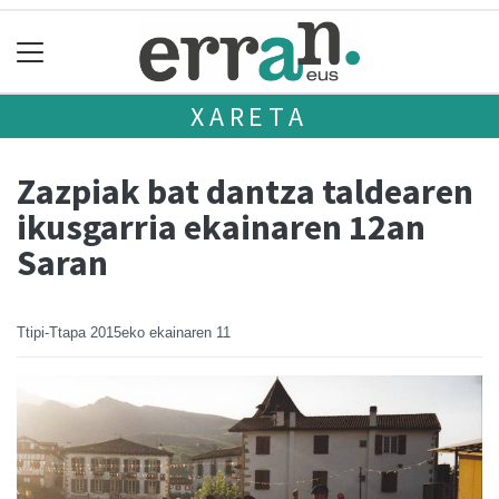
XARETA
Zazpiak bat dantza taldearen
ikusgarria ekainaren 12an
Saran
Ttipi-Ttapa
2015eko ekainaren 11