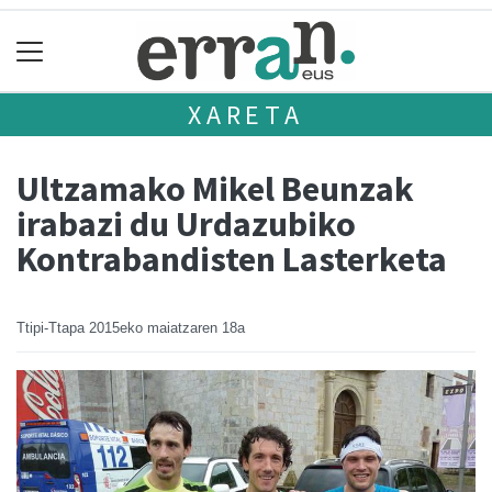
XARETA
Ultzamako Mikel Beunzak
irabazi du Urdazubiko
Kontrabandisten Lasterketa
Ttipi-Ttapa
2015eko maiatzaren 18a