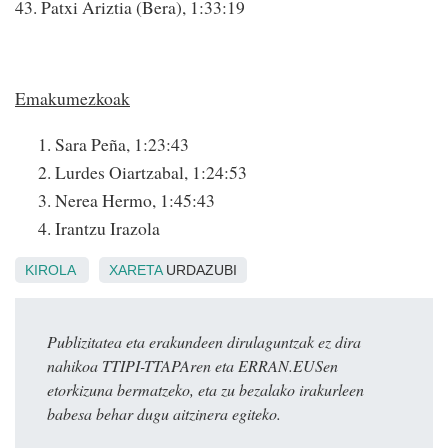
43. Patxi Ariztia (Bera), 1:33:19
Emakumezkoak
Sara Peña, 1:23:43
Lurdes Oiartzabal, 1:24:53
Nerea Hermo, 1:45:43
Irantzu Irazola
KIROLA
XARETA
URDAZUBI
Publizitatea eta erakundeen dirulaguntzak ez dira
nahikoa TTIPI-TTAPAren eta ERRAN.EUSen
etorkizuna bermatzeko, eta zu bezalako irakurleen
babesa behar dugu aitzinera egiteko.