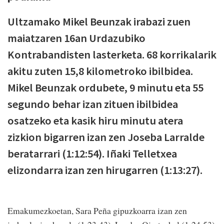
Ultzamako Mikel Beunzak irabazi zuen
maiatzaren 16an Urdazubiko
Kontrabandisten lasterketa. 68 korrikalarik
akitu zuten 15,8 kilometroko ibilbidea.
Mikel Beunzak ordubete, 9 minutu eta 55
segundo behar izan zituen ibilbidea
osatzeko eta kasik hiru minutu atera
zizkion bigarren izan zen Joseba Larralde
beratarrari (1:12:54). Iñaki Telletxea
elizondarra izan zen hirugarren (1:13:27).
Emakumezkoetan, Sara Peña gipuzkoarra izan zen