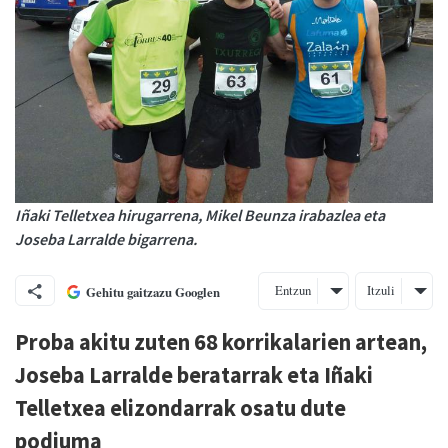
Iñaki Telletxea hirugarrena, Mikel Beunza irabazlea eta
Joseba Larralde bigarrena.
Entzun
Itzuli
Gehitu gaitzazu Googlen
Proba akitu zuten 68 korrikalarien artean,
Joseba Larralde beratarrak eta Iñaki
Telletxea elizondarrak osatu dute
podiuma