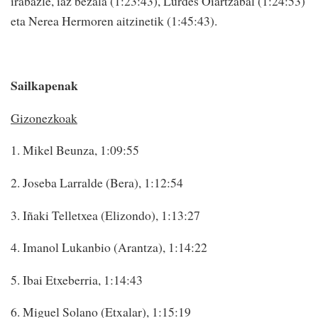
irabazle, iaz bezala (1:23:43), Lurdes Oiartzabal (1:24:53)
eta Nerea Hermoren aitzinetik (1:45:43).
Sailkapenak
Gizonezkoak
1. Mikel Beunza, 1:09:55
2. Joseba Larralde (Bera), 1:12:54
3. Iñaki Telletxea (Elizondo), 1:13:27
4. Imanol Lukanbio (Arantza), 1:14:22
5. Ibai Etxeberria, 1:14:43
6. Miguel Solano (Etxalar), 1:15:19