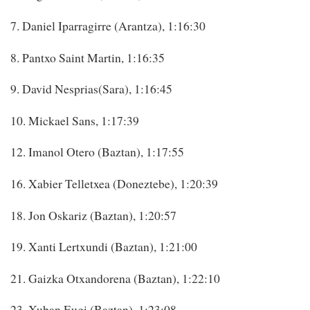
7. Daniel Iparragirre (Arantza), 1:16:30
8. Pantxo Saint Martin, 1:16:35
9. David Nesprias(Sara), 1:16:45
10. Mickael Sans, 1:17:39
12. Imanol Otero (Baztan), 1:17:55
16. Xabier Telletxea (Doneztebe), 1:20:39
18. Jon Oskariz (Baztan), 1:20:57
19. Xanti Lertxundi (Baztan), 1:21:00
21. Gaizka Otxandorena (Baztan), 1:22:10
23. Xuban Eugi (Baztan), 1:23:08