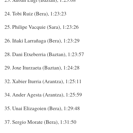
24. Tobi Ruiz (Bera), 1:23:23
25. Philipe Vacquie (Sara), 1:23:26
26. Iñaki Larrañaga (Bera), 1:23:29
28. Dani Etxeberria (Baztan), 1:23:57
29. Joxe Iturzaeta (Baztan), 1:24:28
32. Xabier Iturria (Arantza), 1:25:11
34. Ander Agesta (Arantza), 1:25:59
35. Unai Elizagoien (Bera), 1:29:48
37. Sergio Morate (Bera), 1:31:50