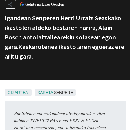
Gehitu gaitzazu Googlen
Igandean Senperen Herri Urrats Seaskako
ikastolen aldeko bestaren harira, Alain
Bosch antolatzailearekin solasean egon
gara.Kaskarotenea ikastolaren egoeraz ere
aritu gara.
GIZARTEA
XARETA
SENPERE
Publizitatea eta erakundeen dirulaguntzak ez dira
nahikoa TTIPI-TTAPAren eta ERRAN.EUSen
etorkizuna bermatzeko, eta zu bezalako irakurleen