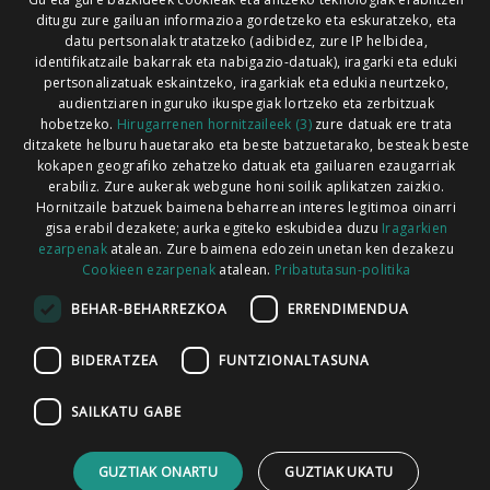
ditugu zure gailuan informazioa gordetzeko eta eskuratzeko, eta
Xorroxin irratia | Lesaka | T. 948638288
datu pertsonalak tratatzeko (adibidez, zure IP helbidea,
identifikatzaile bakarrak eta nabigazio-datuak), iragarki eta eduki
pertsonalizatuak eskaintzeko, iragarkiak eta edukia neurtzeko,
audientziaren inguruko ikuspegiak lortzeko eta zerbitzuak
hobetzeko.
Hirugarrenen hornitzaileek (3)
zure datuak ere trata
ditzakete helburu hauetarako eta beste batzuetarako, besteak beste
Codesyntaxek garatua
kokapen geografiko zehatzeko datuak eta gailuaren ezaugarriak
erabiliz. Zure aukerak webgune honi soilik aplikatzen zaizkio.
Hornitzaile batzuek baimena beharrean interes legitimoa oinarri
gisa erabil dezakete; aurka egiteko eskubidea duzu
Iragarkien
ezarpenak
atalean. Zure baimena edozein unetan ken dezakezu
Cookieen ezarpenak
atalean.
Pribatutasun-politika
HONI BURUZ
LEGE OHARRA
PUBLIZITATEA
BEHAR-BEHARREZKOA
ERRENDIMENDUA
ARAUAK
HARREMANETARAKO
RSS
BIDERATZEA
FUNTZIONALTASUNA
SAILKATU GABE
GUZTIAK ONARTU
GUZTIAK UKATU