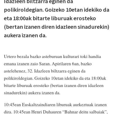
Idazleen biltzarra eginen da
polikiroldegian. Goizeko 10etan idekiko da
eta 18:00ak bitarte liburuak erosteko
(bertan izanen diren idazleen sinadurekin)
aukera izanen da.
Urtero bezala bazko asteburuan kulturari toki handia
emana izanen zaio Saran. Apirilaren 6an, bazko
astelehenez, 32. Idazleen biltzarra eginen da
polikiroldegian. Goizeko 10etan idekiko da eta 18:00ak
bitarte liburuak erosteko (bertan izanen diren idazleen
sinadurekin) aukera izanen da.
10:45ean Euskaltzaindiaren liburuak aurkeztuak izanen
dira. 10:45ean Henri Duhauren “Bahnar deitu salbaiak”,