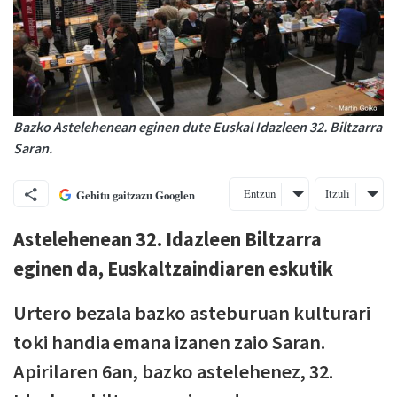
Bazko Astelehenean eginen dute Euskal Idazleen 32. Biltzarra
Saran.
Entzun
Itzuli
Gehitu gaitzazu Googlen
Astelehenean 32. Idazleen Biltzarra
eginen da, Euskaltzaindiaren eskutik
Urtero bezala bazko asteburuan kulturari
toki handia emana izanen zaio Saran.
Apirilaren 6an, bazko astelehenez, 32.