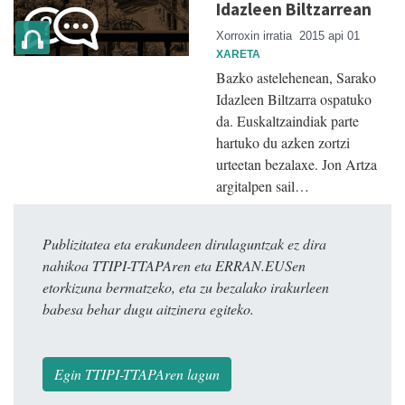
Idazleen Biltzarrean
Xorroxin irratia
2015 api 01
XARETA
Bazko astelehenean, Sarako
Idazleen Biltzarra ospatuko
da. Euskaltzaindiak parte
hartuko du azken zortzi
urteetan bezalaxe. Jon Artza
argitalpen sail…
Publizitatea eta erakundeen dirulaguntzak ez dira
nahikoa TTIPI-TTAPAren eta ERRAN.EUSen
etorkizuna bermatzeko, eta zu bezalako irakurleen
babesa behar dugu aitzinera egiteko.
Egin TTIPI-TTAPAren lagun