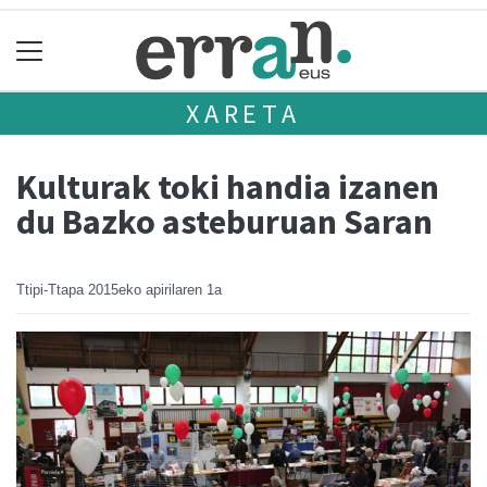
XARETA
Kulturak toki handia izanen
du Bazko asteburuan Saran
Ttipi-Ttapa
2015eko apirilaren 1a