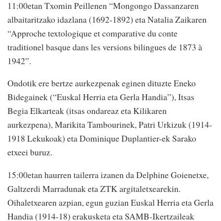
11:00etan Txomin Peillenen “Mongongo Dassanzaren
albaitaritzako idazlana (1692-1892) eta Natalia Zaikaren
“Approche textologique et comparative du conte
traditionel basque dans les versions bilingues de 1873 à
1942”.
Ondotik ere bertze aurkezpenak eginen dituzte Eneko
Bidegainek (“Euskal Herria eta Gerla Handia”), Itsas
Begia Elkarteak (itsas ondareaz eta Kilikaren
aurkezpena), Marikita Tambourinek, Patri Urkizuk (1914-
1918 Lekukoak) eta Dominique Duplantier-ek Sarako
etxeei buruz.
15:00etan haurren tailerra izanen da Delphine Goienetxe,
Galtzerdi Marradunak eta ZTK argitaletxearekin.
Oihaletxearen azpian, egun guzian Euskal Herria eta Gerla
Handia (1914-18) erakusketa eta SAMB-Ikertzaileak