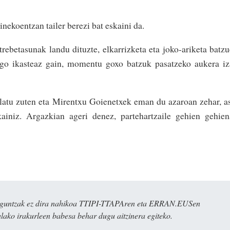
inekoentzan tailer berezi bat eskaini da.
rebetasunak landu dituzte, elkarrizketa eta joko-ariketa batz
ago ikasteaz gain, momentu goxo batzuk pasatzeko aukera i
olatu zuten eta Mirentxu Goienetxek eman du azaroan zehar, a
kainiz. Argazkian ageri denez, partehartzaile gehien gehie
ulaguntzak ez dira nahikoa TTIPI-TTAPAren eta ERRAN.EUSen
alako irakurleen babesa behar dugu aitzinera egiteko.