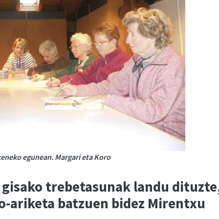
zkeneko egunean. Margari eta Koro
 gisako trebetasunak landu dituzte
ko-ariketa batzuen bidez Mirentxu