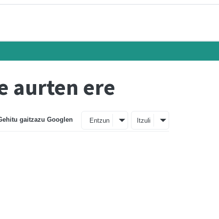
e aurten ere
Gehitu gaitzazu Googlen
Entzun
Itzuli