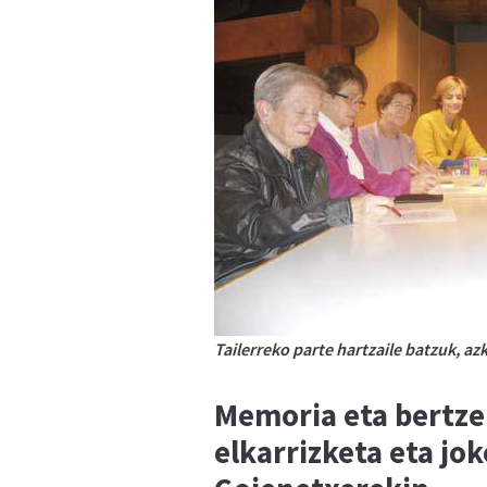
Tailerreko parte hartzaile batzuk, a
Memoria eta bertze
elkarrizketa eta jo