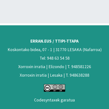
ERRAN.EUS / TTIPI-TTAPA
Koskontako bidea, 07 - 1 | 31770 LESAKA (Nafarroa)
Tel: 948 63 54 58
Xorroxin irratia | Elizondo | T. 948581226
Xorroxin irratia | Lesaka | T. 948638288
Codesyntaxek garatua