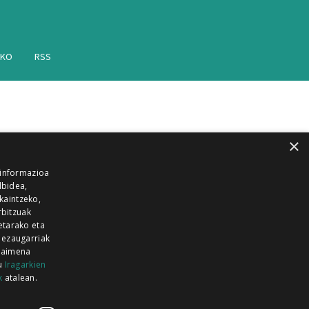
AKO
RSS
×
 informazioa
lbidea,
skaintzeko,
rbitzuak
etarako eta
 ezaugarriak
 baimena
zu
Iragarkien
k
atalean.
EITIA GUKA
AZKOITIA GUKA
BARRENA
GUKA
GUKA TELEBISTA
HIRUKA