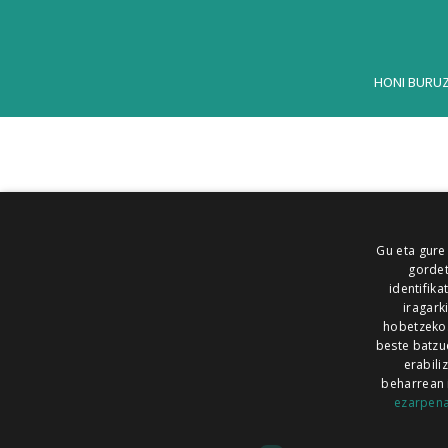
HONI BURU
Gu eta gure
gordet
identifika
iragark
hobetzeko
beste batzu
erabili
beharrean 
ezarpen
AIARALDEA
AIKOR
AIURRI
ALEA
BEGITU
ERRAN
EUSKALERRIA IRRA