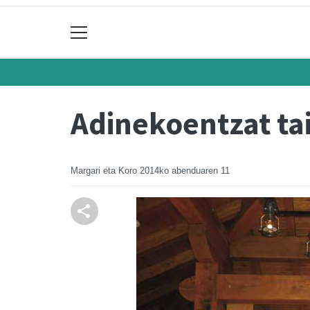
Adinekoentzat tai
Margari eta Koro
2014ko abenduaren 11