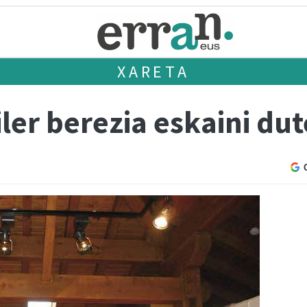
XARETA
ler berezia eskaini dut