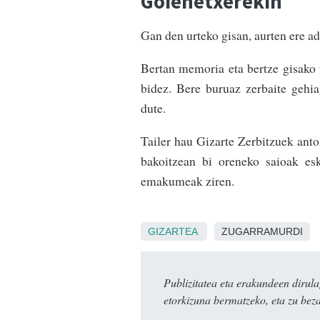
Goienetxerekin
Gan den urteko gisan, aurten ere ad
Bertan memoria eta bertze gisako t
bidez. Bere buruaz zerbaite gehi
dute.
Tailer hau Gizarte Zerbitzuek ant
bakoi­tzean bi oreneko saioak es
emakumeak ziren.
GIZARTEA
ZUGARRAMURDI
Publizitatea eta erakundeen dir
etorkizuna bermatzeko, eta zu bez