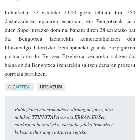
Lehiaketan 33 estatuko 2.600 gazta lehiatu dira, 250
dastatzaileren epaiaren esperoan, eta Bengotxeak jaso
duen Super urrezko domina, banatu diren 28 sarietako bat
da. Bengotxea izenarekin komertzializatzen den
Idiazabalgo Jatorrizko Izendapeneko gasnak, zazpigarren
postua lortu du. Bertzea, Etxelekua izenarekin saltzen da,
baina ez du Bengotxea izenarekin saltzen denaren prozesu
zorrotza jarraitzen.
GIZARTEA
URDAZUBI
Publizitatea eta erakundeen dirulaguntzak ez dira
nahikoa TTIPI-TTAPAren eta ERRAN.EUSen
etorkizuna bermatzeko, eta zu bezalako irakurleen
babesa behar dugu aitzinera egiteko.