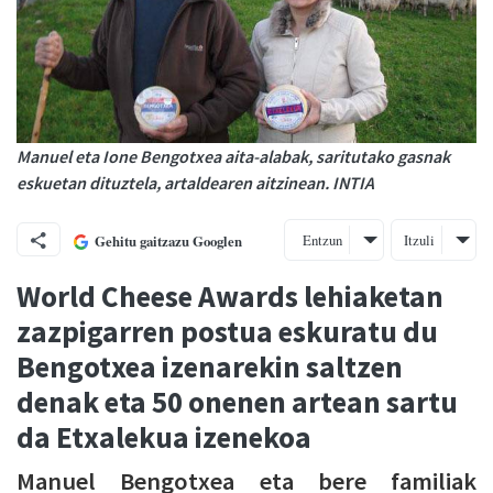
Manuel eta Ione Bengotxea aita-alabak, saritutako gasnak
eskuetan dituztela, artaldearen aitzinean. INTIA
Entzun
Itzuli
Gehitu gaitzazu Googlen
World Cheese Awards lehiaketan
zazpigarren postua eskuratu du
Bengotxea izenarekin saltzen
denak eta 50 onenen artean sartu
da Etxalekua izenekoa
Manuel Bengotxea eta bere familiak