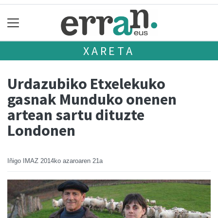
XARETA
Urdazubiko Etxelekuko
gasnak Munduko onenen
artean sartu dituzte
Londonen
Iñigo IMAZ
2014ko azaroaren 21a