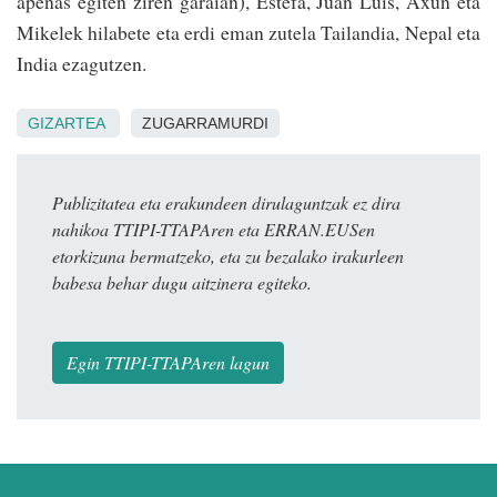
apenas egiten ziren garaian), Estefa, Juan Luis, Axun eta
Mikelek hilabete eta erdi eman zutela Tailandia, Nepal eta
India ezagutzen.
GIZARTEA
ZUGARRAMURDI
Publizitatea eta erakundeen dirulaguntzak ez dira
nahikoa TTIPI-TTAPAren eta ERRAN.EUSen
etorkizuna bermatzeko, eta zu bezalako irakurleen
babesa behar dugu aitzinera egiteko.
Egin TTIPI-TTAPAren lagun