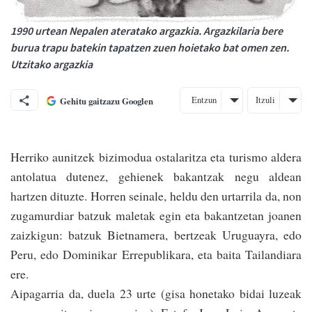
1990 urtean Nepalen ateratako argazkia. Argazkilaria bere
burua trapu batekin tapatzen zuen hoietako bat omen zen.
Utzitako argazkia
Entzun
Itzuli
Gehitu gaitzazu Googlen
Herriko aunitzek bizimodua ostalaritza eta turismo aldera
antolatua dutenez, gehienek bakantzak negu aldean
hartzen dituzte. Horren seinale, heldu den urtarrila da, non
zugamurdiar batzuk maletak egin eta bakantzetan joanen
zaizkigun: ba­tzuk Bietnamera, ber­tzeak Uruguayra, edo
Peru, edo Dominikar Errepublikara, eta baita Tailandiara
ere.
Aipagarria da, duela 23 urte (gisa honetako bidai luzeak