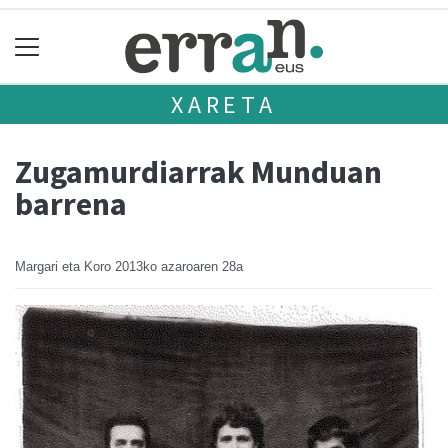
XARETA
Zugamurdiarrak Munduan
barrena
Margari eta Koro
2013ko azaroaren 28a