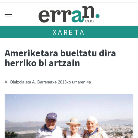
XARETA
Ameriketara bueltatu dira
herriko bi artzain
A. Olaizola eta A. Barrenetxe
2013ko urriaren 4a