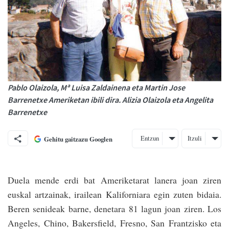
Pablo Olaizola, Mª Luisa Zaldainena eta Martin Jose
Barrenetxe Ameriketan ibili dira. Alizia Olaizola eta Angelita
Barrenetxe
Entzun
Itzuli
Gehitu gaitzazu Googlen
Duela mende erdi bat Ameriketarat lanera joan ziren
euskal artzainak, irailean Kaliforniara egin zuten bidaia.
Beren senideak barne, denetara 81 lagun joan ziren. Los
Angeles, Chino, Bakersfield, Fresno, San Frantzisko eta