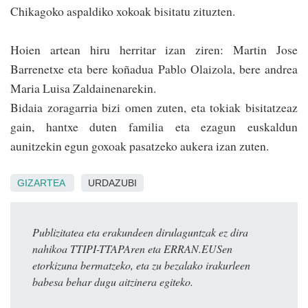
Chikagoko aspaldiko xokoak bisitatu zituzten.
Hoien artean hiru herritar izan ziren: Martin Jose
Barrenetxe eta bere koñadua Pablo Olaizola, bere andrea
Maria Luisa Zaldainenarekin.
Bidaia zoragarria bizi omen zuten, eta tokiak bisitatzeaz
gain, hantxe duten familia eta ezagun euskaldun
aunitzekin egun goxoak pasatzeko aukera izan zuten.
GIZARTEA
URDAZUBI
Publizitatea eta erakundeen dirulaguntzak ez dira
nahikoa TTIPI-TTAPAren eta ERRAN.EUSen
etorkizuna bermatzeko, eta zu bezalako irakurleen
babesa behar dugu aitzinera egiteko.