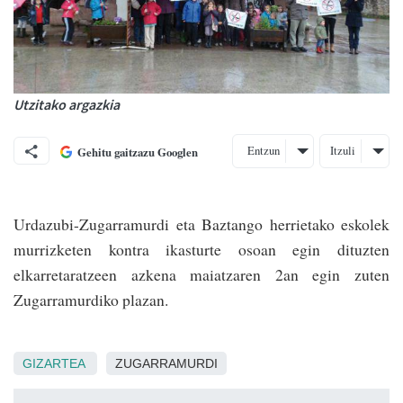
Utzitako argazkia
Entzun
Itzuli
Gehitu gaitzazu Googlen
Urdazubi-Zugarramurdi eta Baztango herrietako eskolek
murrizketen kontra ikasturte osoan egin dituzten
elkarretaratzeen azkena maiatzaren 2an egin zuten
Zugarramurdiko plazan.
GIZARTEA
ZUGARRAMURDI