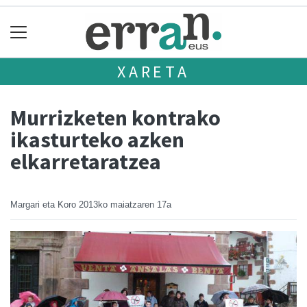
XARETA
Murrizketen kontrako
ikasturteko azken
elkarretaratzea
Margari eta Koro
2013ko maiatzaren 17a