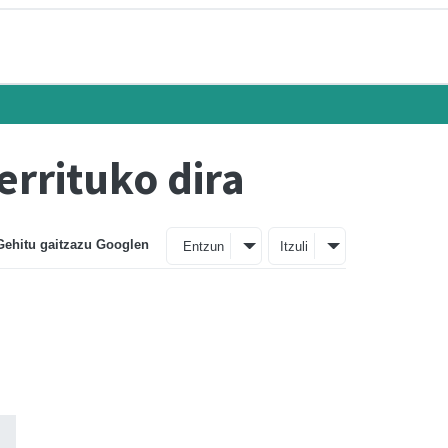
rrituko dira
Gehitu gaitzazu Googlen
Entzun
Itzuli