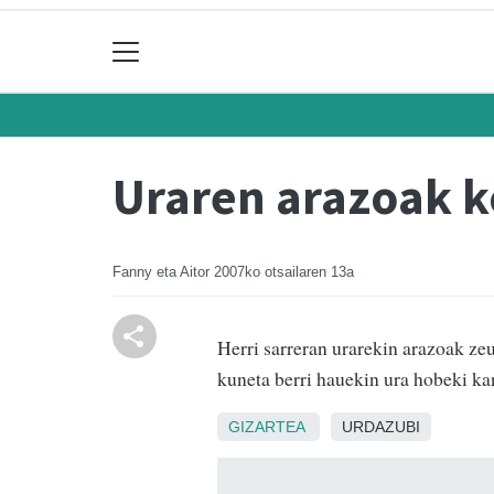
Uraren arazoak k
Fanny eta Aitor
2007ko otsailaren 13a
Herri sarreran urarekin arazoak zeu
kuneta berri hauekin ura hobeki kan
GIZARTEA
URDAZUBI