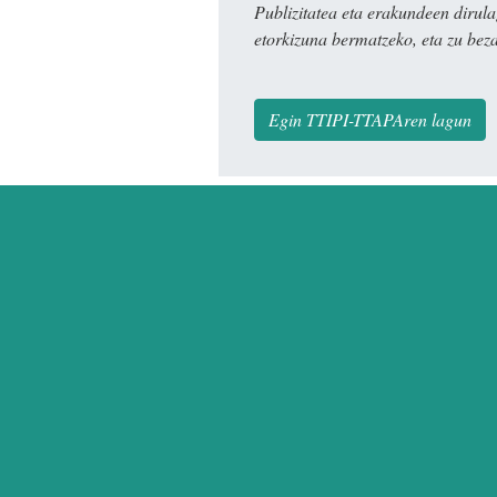
Publizitatea eta erakundeen dir
etorkizuna bermatzeko, eta zu bez
Egin TTIPI-TTAPAren lagun