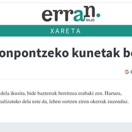
XARETA
onpontzeko kunetak be
dela ikusita, bide bazterrak berritzea erabaki zen. Hartara,
alizatuko dela uste da, lehen sortzen ziren okerrak zuzenduz.