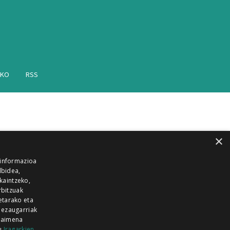
AKO
RSS
×
 informazioa
lbidea,
skaintzeko,
rbitzuak
etarako eta
 ezaugarriak
 baimena
zu
Iragarkien