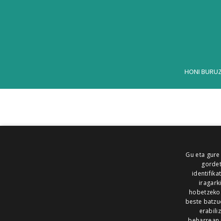
HONI BURU
Gu eta gure
gordet
identifika
iragark
hobetzeko
beste batzu
erabili
beharrean 