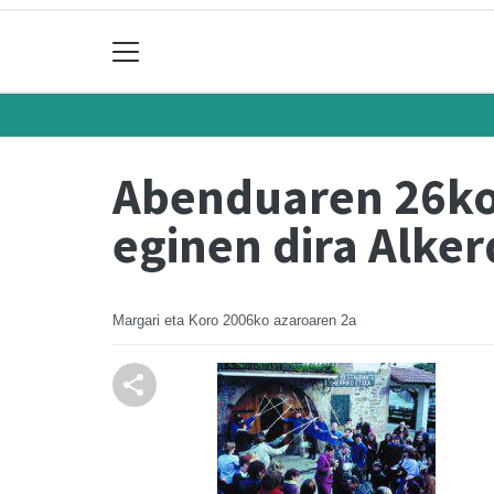
Abenduaren 26ko 
eginen dira Alker
Margari eta Koro
2006ko azaroaren 2a