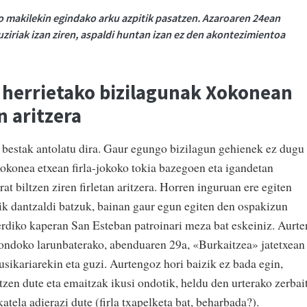
ko makilekin egindako arku azpitik pasatzen. Azaroaren 24ean
iriak izan ziren, aspaldi huntan izan ez den akontezimientoa
i herrietako bizilagunak Xokonean
n aritzera
 bestak antolatu dira. Gaur egungo bizilagun gehienek ez dugu
Xokonea etxean firla-jokoko tokia bazegoen eta igandetan
 biltzen ziren firletan aritzera. Horren inguruan ere egiten
k dantzaldi batzuk, bainan gaur egun egiten den ospakizun
rdiko kaperan San Esteban patroinari meza bat eskeiniz. Aurte
 ondoko larunbaterako, abenduaren 29a, «Burkaitzea» jatetxean
sikariarekin eta guzi. Aurtengoz hori baizik ez bada egin,
tzen dute eta emaitzak ikusi ondotik, heldu den urterako zerbai
atela adierazi dute (firla txapelketa bat, beharbada?).