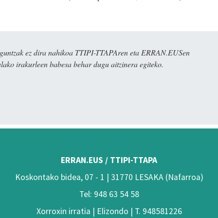
ulaguntzak ez dira nahikoa TTIPI-TTAPAren eta ERRAN.EUSen
alako irakurleen babesa behar dugu aitzinera egiteko.
ERRAN.EUS / TTIPI-TTAPA
Koskontako bidea, 07 - 1 | 31770 LESAKA (Nafarroa)
Tel: 948 63 54 58
Xorroxin irratia | Elizondo | T. 948581226