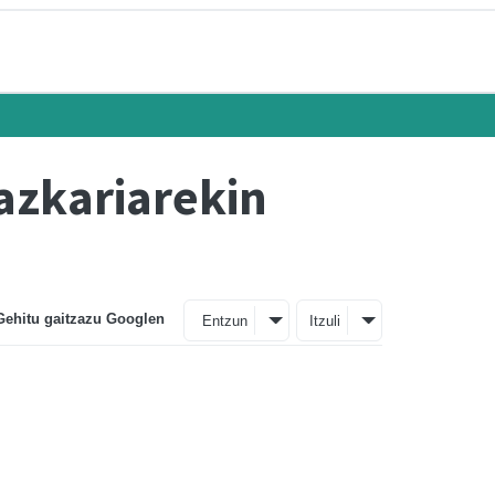
azkariarekin
Gehitu gaitzazu Googlen
Entzun
Itzuli