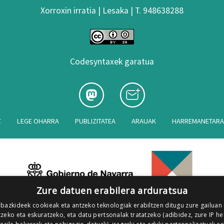
Xorroxin irratia | Lesaka | T. 948638288
Codesyntaxek garatua
Z
LEGE OHARRA
PUBLIZITATEA
ARAUAK
HARREMANETAR
Zure datuen erabilera arduratsua
 bazkideek cookieak eta antzeko teknologiak erabiltzen ditugu zure gailuan
zeko eta eskuratzeko, eta datu pertsonalak tratatzeko (adibidez, zure IP he