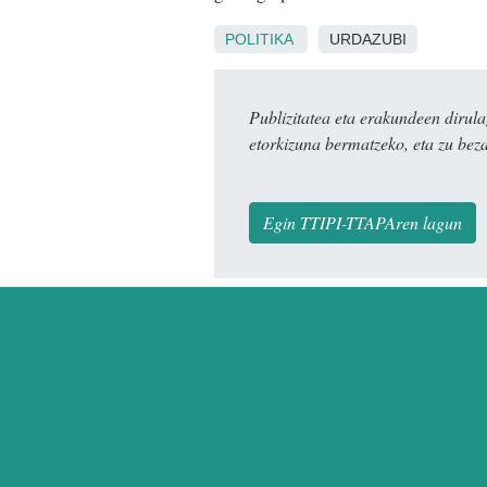
POLITIKA
URDAZUBI
Publizitatea eta erakundeen dir
etorkizuna bermatzeko, eta zu bez
Egin TTIPI-TTAPAren lagun