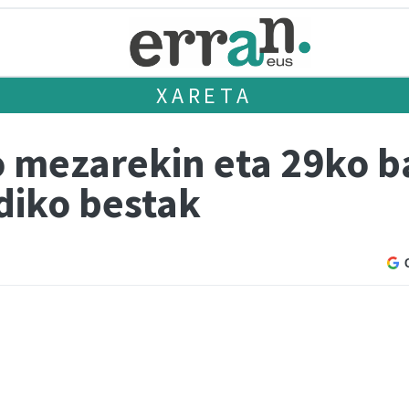
XARETA
mezarekin eta 29ko b
diko bestak