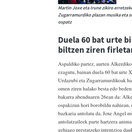
Martin Joxe eta Irune zikiro erretze
Zugarramurdiko plazan musika eta suz
ospatz
Duela 60 bat urte b
biltzen ziren firleta
Aspaldiko partez, aurten Alkerdiko
ezagutu, bainan duela 60 bat urte 
Urdazubi eta Zugarramurdikoak harat
omen ziren halako besta edo bedeni
bakarra abenduaren 26ean da: Alke
ospakizun hori borobildu nahiean,
bazkaria antolatu da, Joxe Angel mu
antolatzaileek parte hartzera anima
gehiago prestatzeko intentzioa dauk